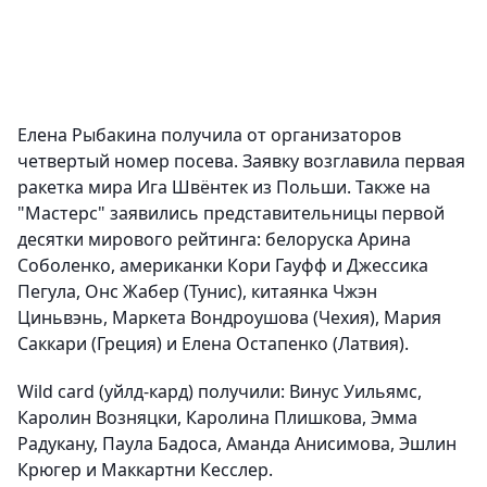
Елена Рыбакина получила от организаторов
четвертый номер посева. Заявку возглавила первая
ракетка мира Ига Швёнтек из Польши. Также на
"Мастерс" заявились представительницы первой
десятки мирового рейтинга: белоруска Арина
Соболенко, американки Кори Гауфф и Джессика
Пегула, Онс Жабер (Тунис), китаянка Чжэн
Циньвэнь, Маркета Вондроушова (Чехия), Мария
Саккари (Греция) и Елена Остапенко (Латвия).
Wild card (уйлд-кард) получили: Винус Уильямс,
Каролин Возняцки, Каролина Плишкова, Эмма
Радукану, Паула Бадоса, Аманда Анисимова, Эшлин
Крюгер и Маккартни Кесслер.