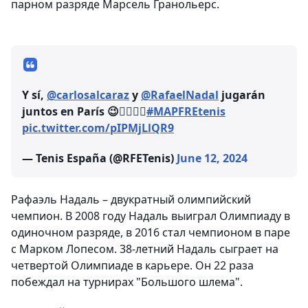
парном разряде Марсель Гранольерс.
Y sí,
@carlosalcaraz
y
@RafaelNadal
jugarán
juntos en París 😉❤️‍🔥🇪🇸
#MAPFREtenis
pic.twitter.com/pIPMjLlQR9
— Tenis España (@RFETenis)
June 12, 2024
Рафаэль Надаль – двукратный олимпийский
чемпион. В 2008 году Надаль выиграл Олимпиаду в
одиночном разряде, в 2016 стал чемпионом в паре
с Марком Лопесом. 38-летний Надаль сыграет на
четвертой Олимпиаде в карьере. Он 22 раза
побеждал на турнирах "Большого шлема".