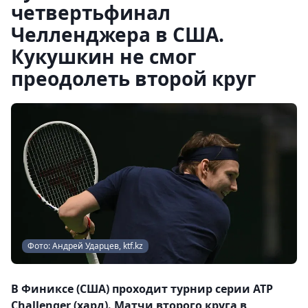
четвертьфинал
Челленджера в США.
Кукушкин не смог
преодолеть второй круг
Фото: Андрей Ударцев, ktf.kz
В Финиксе (США) проходит турнир серии ATP
Challenger (хард). Матчи второго круга в