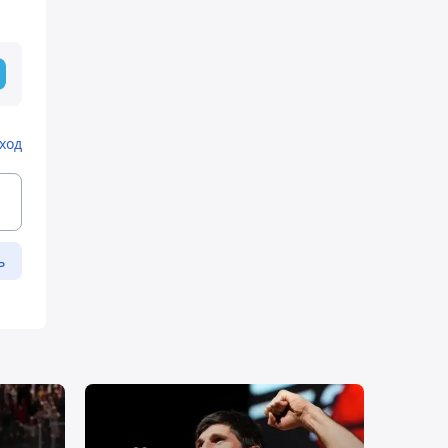
ход
ь