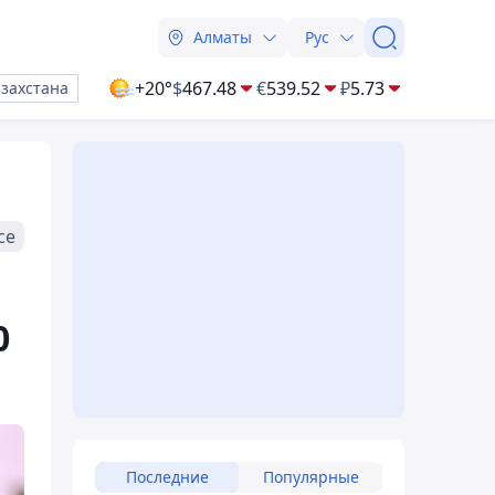
Алматы
Рус
+20°
$
467.48
€
539.52
₽
5.73
азахстана
се
0
Последние
Популярные