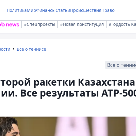
Политика
Мир
Финансы
Статьи
Происшествия
Право
#Спецпроекты
#Новая Конституция
#Гордость К
вости
Все о теннисе
Все о тенни
торой ракетки Казахстана
ии. Все результаты АТР-50