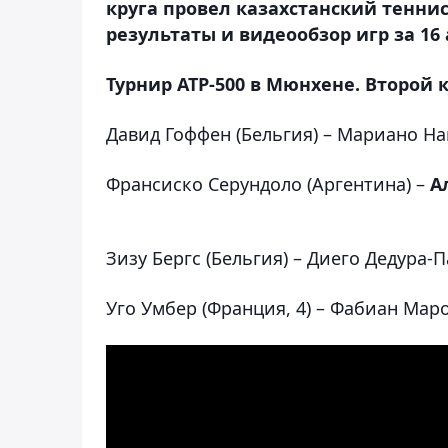
круга провел казахстанский тенни
результаты и видеообзор игр за 16 
Турнир АТР-500 в Мюнхене. Второй к
Давид Гоффен (Бельгия) – Мариано Навон
Франсиско Серундоло (Аргентина) –
А
Зизу Бергс (Бельгия) – Диего Дедура-Па
Уго Умбер (Франция, 4) – Фабиан Марож