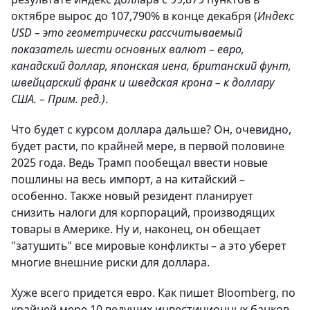
октябре вырос до 107,790% в конце декабря (
Индекс
USD – это геометрически рассчитываемый
показатель шести основных валют – евро,
канадский доллар, японская иена, британский фунт,
швейцарский франк и шведская крона – к доллару
США. – Прим. ред.)
.
Что будет с курсом доллара дальше? Он, очевидно,
будет расти, по крайней мере, в первой половине
2025 года. Ведь Трамп пообещал ввести новые
пошлины на весь импорт, а на китайский –
особенно. Также новый резидент планирует
снизить налоги для корпораций, производящих
товары в Америке. Ну и, наконец, он обещает
"затушить" все мировые конфликты – а это уберет
многие внешние риски для доллара.
Хуже всего придется евро. Как пишет Bloomberg, по
крайней мере 10 ведущих инвестиционных банков