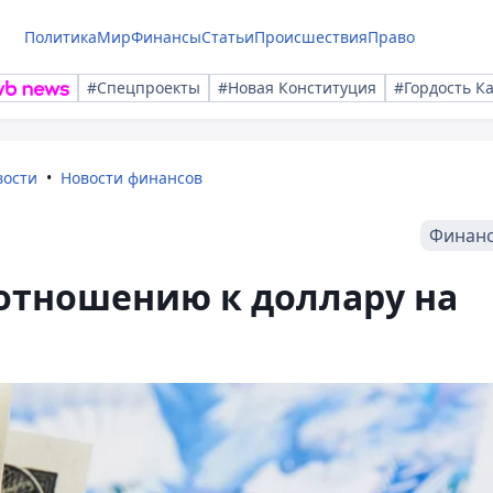
Политика
Мир
Финансы
Статьи
Происшествия
Право
#Спецпроекты
#Новая Конституция
#Гордость К
вости
Новости финансов
Финан
 отношению к доллару на