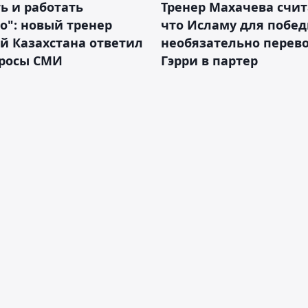
ь и работать
Тренер Махачева счит
о": новый тренер
что Исламу для побе
й Казахстана ответил
необязательно перев
просы СМИ
Гэрри в партер