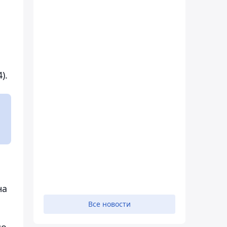
).
на
Все новости
до