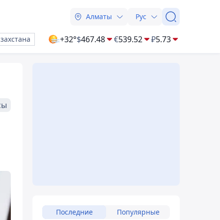
Алматы
Рус
+32°
$
467.48
€
539.52
₽
5.73
азахстана
сы
Последние
Популярные