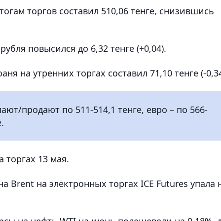
огам торгов составил 510,06 тенге, снизившись
бля повысился до 6,32 тенге (+0,04).
я на утренних торгах составил 71,10 тенге (-0,34
ют/продают по 511-514,1 тенге, евро – по 566-
.
 торгах 13 мая.
 Brent на электронных торгах ICE Futures упала 
сы на нефть WTI на июнь подешевели на 0,18%, 