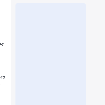
ку
ого
,