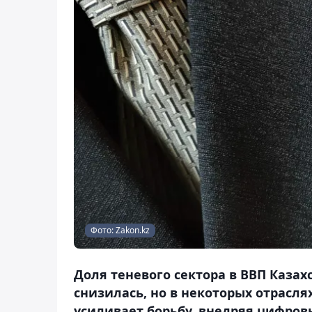
Фото: Zakon.kz
Доля теневого сектора в ВВП Казах
снизилась, но в некоторых отрасля
усиливает борьбу, внедряя цифров