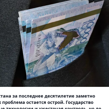
стана за последнее десятилетие заметно
х проблема остается острой. Государство
ые технологии и ужесточая контроль, но до