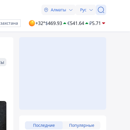
Алматы
Рус
+32°
$
469.93
€
541.64
₽
5.71
азахстана
сы
Последние
Популярные