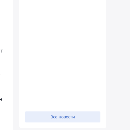
ят
,
я
Все новости
,