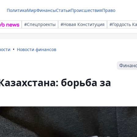
Политика
Мир
Финансы
Статьи
Происшествия
Право
#Спецпроекты
#Новая Конституция
#Гордость К
вости
Новости финансов
Финан
Казахстана: борьба за