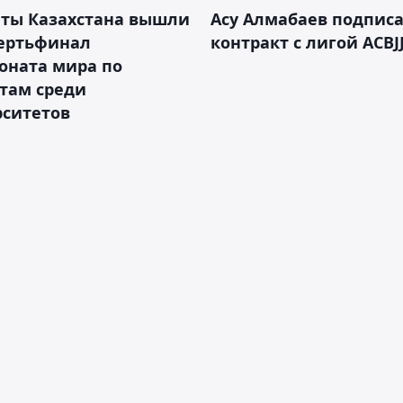
нты Казахстана вышли
Асу Алмабаев подпис
вертьфинал
контракт с лигой ACBJ
оната мира по
там среди
рситетов