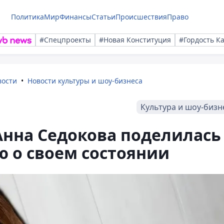
Политика
Мир
Финансы
Статьи
Происшествия
Право
#Спецпроекты
#Новая Конституция
#Гордость К
вости
Новости культуры и шоу-бизнеса
Культура и шоу-бизн
 Анна Седокова поделилась
 о своем состоянии