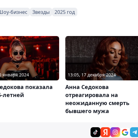
Шоу-бизнес
Звезды
2025 год
30 января 2024
13:05, 17 декабря 2024
Седокова показала
Анна Седокова
5-летней
отреагировала на
неожиданную смерть
бывшего мужа