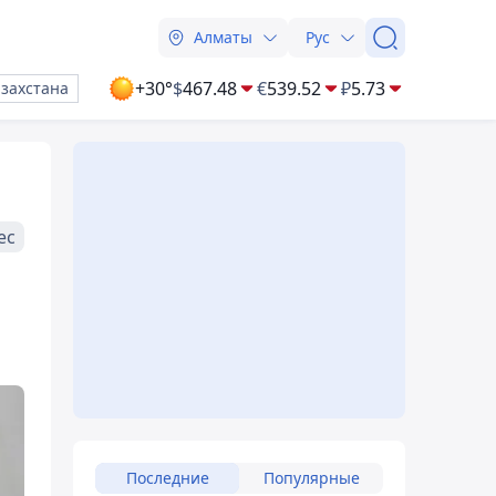
Алматы
Рус
+30°
$
467.48
€
539.52
₽
5.73
азахстана
ес
Последние
Популярные