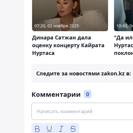
07:20, 02 ноября 2025
10:43, 
Динара Сатжан дала
"Да ил
оценку концерту Кайрата
Нуртас
Нуртаса
покло
Следите за новостями zakon.kz в:
Комментарии
0