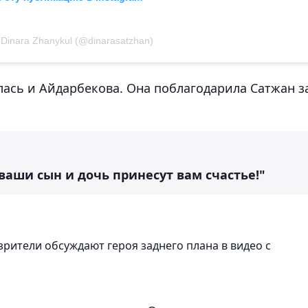
Dinara Zhanykul (@dinarasatzhan)
лась и Айдарбекова. Она поблагодарила Сатжан з
ваши сын и дочь принесут вам счастье!"
зрители обсуждают героя заднего плана в видео с