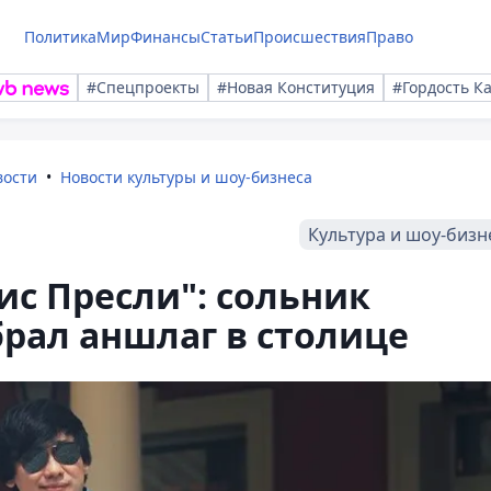
Политика
Мир
Финансы
Статьи
Происшествия
Право
#Спецпроекты
#Новая Конституция
#Гордость К
вости
Новости культуры и шоу-бизнеса
Культура и шоу-бизн
ис Пресли": сольник
брал аншлаг в столице