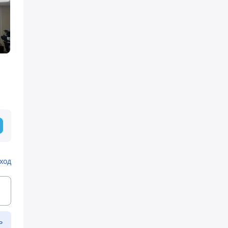
ход
ь