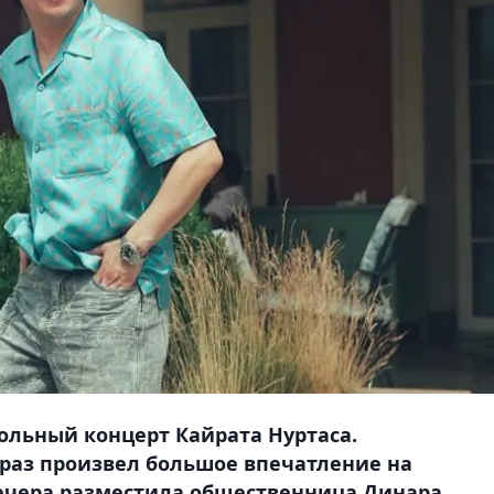
сольный концерт Кайрата Нуртаса.
 раз произвел большое впечатление на
вечера разместила общественница Динара