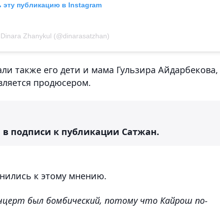
 эту публикацию в Instagram
Dinara Zhanykul (@dinarasatzhan)
ли также его дети и мама Гульзира Айдарбекова,
вляется продюсером.
а в подписи к публикации Сатжан.
нились к этому мнению.
онцерт был бомбический, потому что Кайрош по-