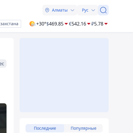
Алматы
Рус
+30°
$
469.85
€
542.16
₽
5.78
азахстана
ес
Последние
Популярные