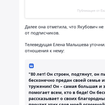
Публикация от Ек
Далее она отметила, что Якубович не 
от подписчиков.
Tелеведущая Елена Малышева уточнил
отношения к нему:
"80 лет! Он строен, подтянут, он
бесконечно предан своей семье и
труженик! Он – самая большая и 
помогает всем, кто в беде! Он б
рассказывает о своих благородны
прочтет этих слов моей огромной