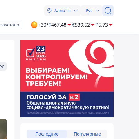
Алматы
Рус
+30°
$
467.48
€
539.52
₽
5.73
азахстана
ес
Последние
Популярные