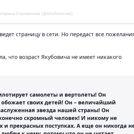
атерина Стриженова (@strizhenovae)
ведет страницу в сети. Но передаст все пожелани
а, что возраст Якубовича не имеет никакого
 пилотирует самолеты и вертолеты! Он
 обожает своих детей! Он – величайший
заслуженная звезда нашей страны! Он
есконечно скромный человек! И никому не
х и прекрасных поступках. А еще он никогда н
 любви к нему, потому что он не читает