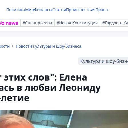
Политика
Мир
Финансы
Статьи
Происшествия
Право
#Спецпроекты
#Новая Конституция
#Гордость К
вости
Новости культуры и шоу-бизнеса
Культура и шоу-бизн
 этих слов": Елена
сь в любви Леониду
-летие