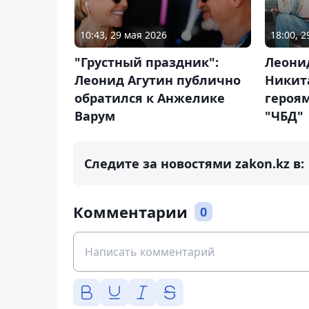
10:43, 29 мая 2026
18:00, 
"Грустный праздник":
Леони
Леонид Агутин публично
Никит
обратился к Анжелике
героя
Варум
"ЧБД"
Следите за новостями zakon.kz в:
Комментарии
0