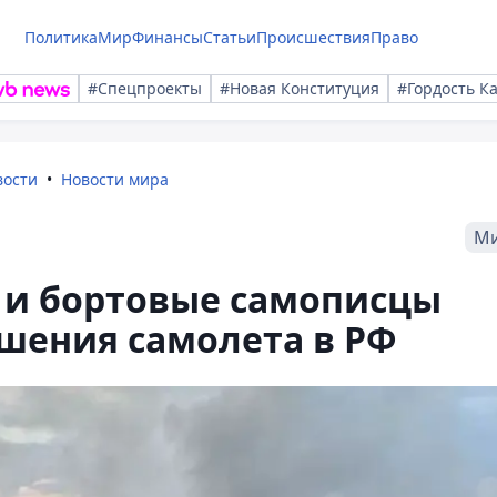
Политика
Мир
Финансы
Статьи
Происшествия
Право
#Спецпроекты
#Новая Конституция
#Гордость К
вости
Новости мира
М
 и бортовые самописцы
шения самолета в РФ