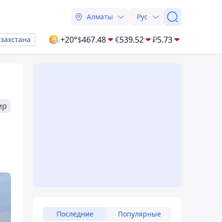
Алматы
Рус
+20°
$
467.48
€
539.52
₽
5.73
азахстана
ир
Последние
Популярные