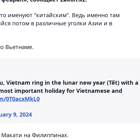
сто именуют "китайским". Ведь именно там
йся потом в различные уголки Азии и в
во Вьетнаме.
au, Vietnam ring in the lunar new year (Tết) with a
 most important holiday for Vietnamese and
com/0T0acxMkL0
uary 9, 2024
е Макати на Филиппинах.