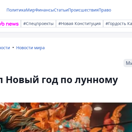
Политика
Мир
Финансы
Статьи
Происшествия
Право
#Спецпроекты
#Новая Конституция
#Гордость К
вости
Новости мира
М
л Новый год по лунному