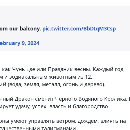
rom our balcony.
pic.twitter.com/BbDIqM3Csp
ebruary 9, 2024
н как Чунь цзе или Праздник весны. Каждый год
м и зодиакальным животным из 12,
 (вода, земля, металл, огонь и дерево).
янный Дракон сменит Черного Водяного Кролика. 
ует удачу, успех, власть и благородство.
оны умеют управлять ветром, дождем, влиять на
огущественными талисманами.