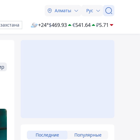
Алматы
Рус
+24°
$
469.93
€
541.64
₽
5.71
азахстана
ир
Последние
Популярные