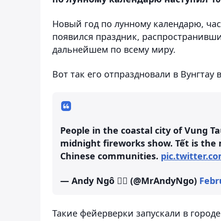
Новый год по лунному календарю, ча
появился праздник, распространивши
дальнейшем по всему миру.
Вот так его отпраздновали в Вунгтау 
People in the coastal city of Vung T
midnight fireworks show. Tết is the
Chinese communities.
pic.twitter.
— Andy Ngô 🏳️‍🌈 (@MrAndyNgo)
Febr
Такие фейерверки запускали в город