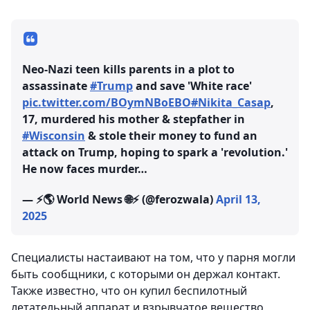
Neo-Nazi teen kills parents in a plot to
assassinate
#Trump
and save 'White race'
pic.twitter.com/BOymNBoEBO
#Nikita_Casap
,
17, murdered his mother & stepfather in
#Wisconsin
& stole their money to fund an
attack on Trump, hoping to spark a 'revolution.'
He now faces murder…
— ⚡️🌎 World News 🌐⚡️ (@ferozwala)
April 13,
2025
Специалисты настаивают на том, что у парня могли
быть сообщники, с которыми он держал контакт.
Также известно, что он купил беспилотный
летательный аппарат и взрывчатое вещество,