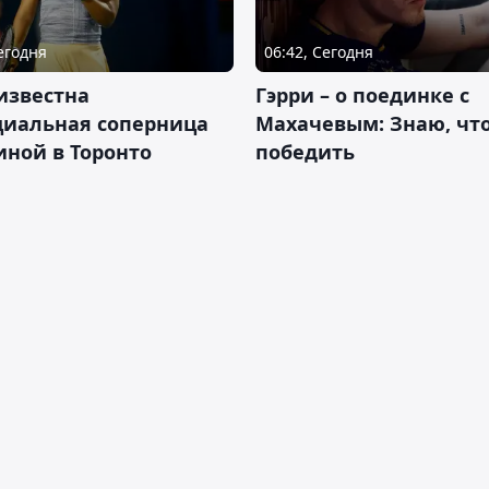
Сегодня
06:42, Сегодня
известна
Гэрри – о поединке с
циальная соперница
Махачевым: Знаю, что
ной в Торонто
победить