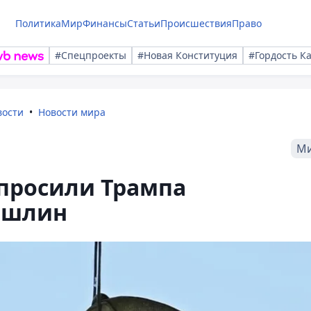
Политика
Мир
Финансы
Статьи
Происшествия
Право
#Спецпроекты
#Новая Конституция
#Гордость К
вости
Новости мира
М
просили Трампа
пошлин