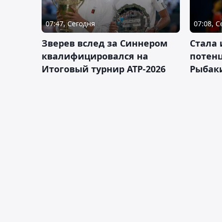
07:47, Сегодня
07:08, 
Зверев вслед за Синнером
Cтала 
квалифицировался на
потен
Итоговый турнир ATP-2026
Рыбаки