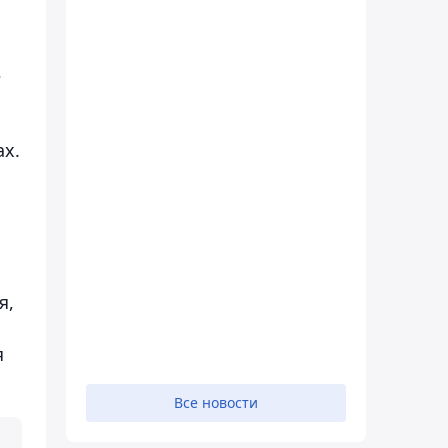
3
ах.
я,
я
Все новости