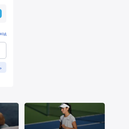
ход
ь