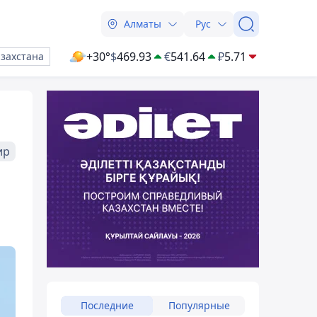
Алматы
Рус
+30°
$
469.93
€
541.64
₽
5.71
азахстана
ир
Последние
Популярные