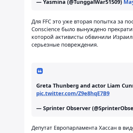
— Yasmina (@TunggalWar51509)
May
Для FFC это уже вторая попытка за по
Conscience было вынуждено прекрати
которой активисты обвинили Израиль
серьезные повреждения.
Greta Thunberg and actor Liam Cunni
pic.twitter.com/Z9e8hqE7B9
— Sprinter Observer (@SprinterObs
Депутат Европарламента Хассан в вид