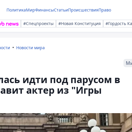
Политика
Мир
Финансы
Статьи
Происшествия
Право
#Спецпроекты
#Новая Конституция
#Гордость К
вости
Новости мира
М
лась идти под парусом в
тавит актер из "Игры