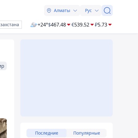
Алматы
Рус
+24°
$
467.48
€
539.52
₽
5.73
азахстана
ир
Последние
Популярные