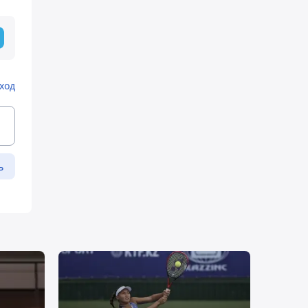
ход
ь