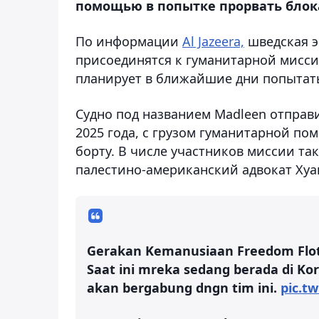
помощью в попытке прорвать блока
По информации
Al Jazeera,
шведская э
присоединятся к гуманитарной мисси
планирует в ближайшие дни попытать
Судно под названием Madleen отправи
2025 года, с грузом гуманитарной п
борту. В числе участников миссии та
палестино-американский адвокат Хуа
Gerakan Kemanusiaan Freedom Floti
Saat ini mreka sedang berada di Ko
akan bergabung dngn tim ini.
pic.t