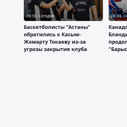
19:10, Сегодня
18:34, 
Баскетболисты "Астаны"
Канад
обратились к Касым-
Бланд
Жомарту Токаеву из-за
продол
угрозы закрытия клуба
"Барыс