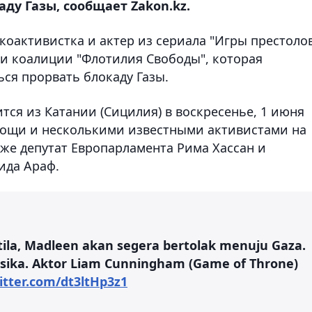
ду Газы, сообщает Zakon.kz.
коактивистка и актер из сериала "Игры престоло
и коалиции "Флотилия Свободы", которая
ся прорвать блокаду Газы.
тся из Катании (Сицилия) в воскресенье, 1 июня
омощи и несколькими известными активистами на
кже депутат Европарламента Рима Хассан и
ида Араф.
la, Madleen akan segera bertolak menuju Gaza.
rsika. Aktor Liam Cunningham (Game of Throne)
witter.com/dt3ltHp3z1