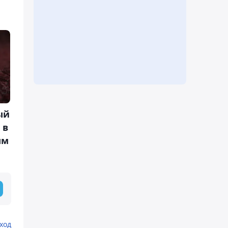
ый
 в
ым
ход