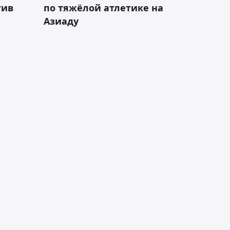
тив
по тяжёлой атлетике на
Азиаду