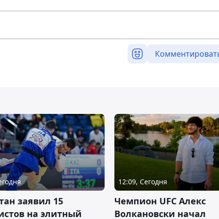
Комментироват
Сегодня
12:09, Сегодня
тан заявил 15
Чемпион UFC Алекс
истов на элитный
Волкановски начал