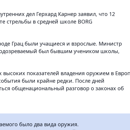
нутренних дел Герхард Карнер заявил, что 12
ате стрельбы в средней школе BORG
роде Грац были учащиеся и взрослые. Министр
 подозреваемый был бывшим учеником школы,
х высоких показателей владения оружием в Европ
события были крайне редки. После дней
ться общенациональный разговор о законах об
ваемого было два вида оружия.