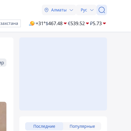
Алматы
Рус
+31°
$
467.48
€
539.52
₽
5.73
азахстана
ир
Последние
Популярные