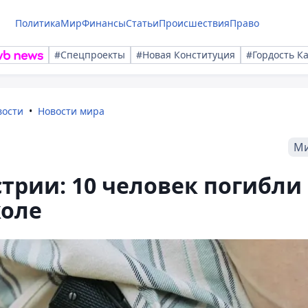
Политика
Мир
Финансы
Статьи
Происшествия
Право
#Спецпроекты
#Новая Конституция
#Гордость К
вости
Новости мира
М
стрии: 10 человек погибли
коле