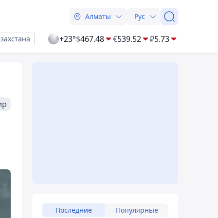
Алматы
Рус
+23°
$
467.48
€
539.52
₽
5.73
азахстана
ир
Последние
Популярные