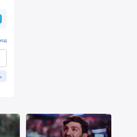
ход
ь