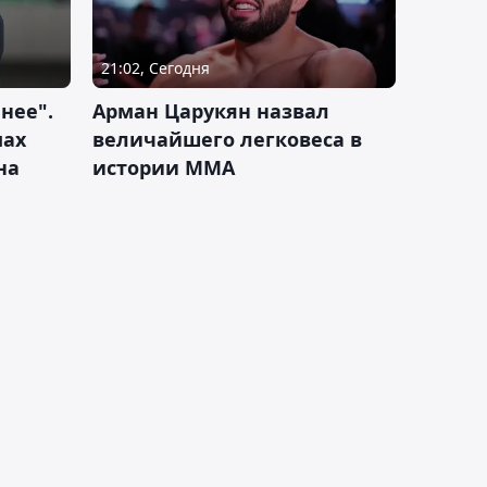
21:02, Сегодня
нее".
Арман Царукян назвал
мах
величайшего легковеса в
на
истории ММА