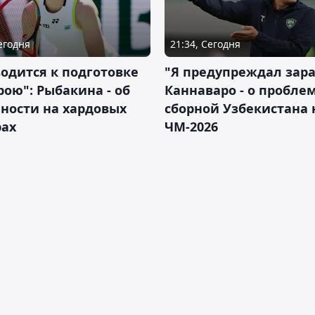
Сегодня
21:34, Сегодня
водится к подготовке
"Я предупреждал зара
рою": Рыбакина - об
Каннаваро - о пробле
ности на хардовых
сборной Узбекистана 
рах
ЧМ-2026