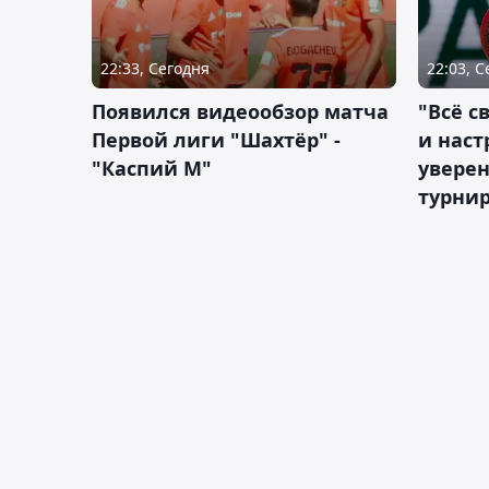
22:33, Сегодня
22:03, 
Появился видеообзор матча
"Всё с
Первой лиги "Шахтёр" -
и наст
"Каспий М"
уверен
турни