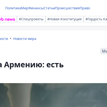
Политика
Мир
Финансы
Статьи
Происшествия
Право
#Спецпроекты
#Новая Конституция
#Гордость К
вости
Новости мира
М
а Армению: есть