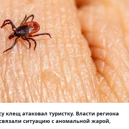
у клещ атаковал туристку. Власти региона
связали ситуацию с аномальной жарой,