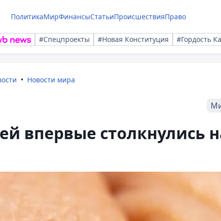
Политика
Мир
Финансы
Статьи
Происшествия
Право
#Спецпроекты
#Новая Конституция
#Гордость К
вости
Новости мира
М
ей впервые столкнулись н