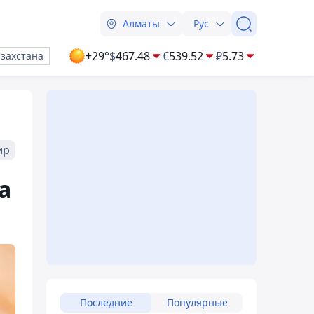
Алматы
Рус
+29°
$
467.48
€
539.52
₽
5.73
азахстана
ир
а
Последние
Популярные