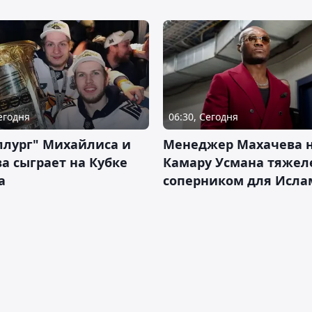
Сегодня
06:30, Сегодня
ллург" Михайлиса и
Менеджер Махачева 
а сыграет на Кубке
Камару Усмана тяже
а
соперником для Исла