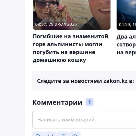
08:37, 29 июля 2026
04:59, 1
Погибшие на знаменитой
Два а
горе альпинисты могли
сотво
погубить на вершине
на ве
домашнюю кошку
Следите за новостями zakon.kz в:
Комментарии
1