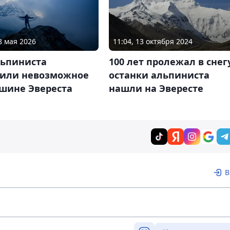
8 мая 2026
11:04, 13 октября 2024
льпиниста
100 лет пролежал в снег
рили невозможное
останки альпиниста
ршине Эвереста
нашли на Эвересте
В