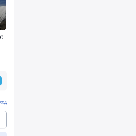
у:
ход