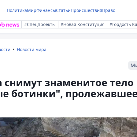
Политика
Мир
Финансы
Статьи
Происшествия
Право
#Спецпроекты
#Новая Конституция
#Гордость К
вости
Новости мира
М
 снимут знаменитое тело
ые ботинки", пролежавше