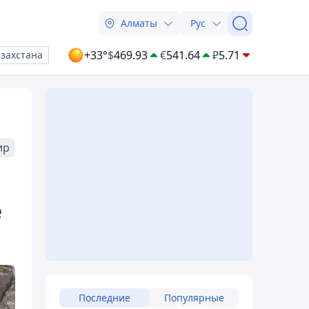
Алматы
Рус
+33°
$
469.93
€
541.64
₽
5.71
азахстана
ир
е
Последние
Популярные