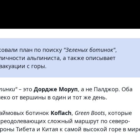
ковали план по поиску
"Зеленых ботинок"
,
ичности альпиниста, а также описывает
вакуации с горы.
тинки"
– это
Дордже Моруп
, а не Палджор. Оба
еко от вершины в один и тот же день.
 лаймовых ботинок
Koflach
,
Green Boots
, которые
 преодолевающих сложный маршрут по северо-
роны Тибета и Китая к самой высокой горе в мир