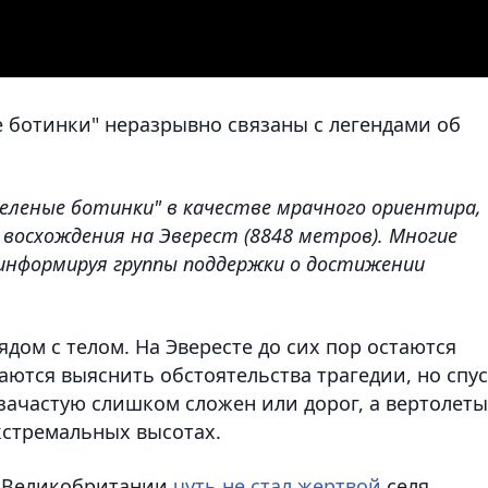
 ботинки" неразрывно связаны с легендами об
Зеленые ботинки" в качестве мрачного ориентира,
восхождения на Эверест (8848 метров). Многие
 информируя группы поддержки о достижении
дом с телом. На Эвересте до сих пор остаются
аются выяснить обстоятельства трагедии, но спу
зачастую слишком сложен или дорог, а вертолеты
экстремальных высотах.
из Великобритании
чуть не стал жертвой
селя