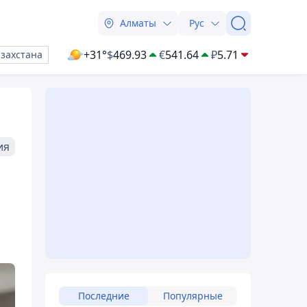
Алматы
Рус
+31°
$
469.93
€
541.64
₽
5.71
азахстана
ия
Последние
Популярные