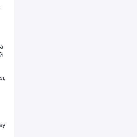
ы
та
й
л,
ву