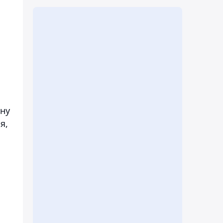
 ну
я,