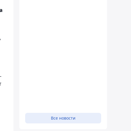
а
у
–
т
Все новости