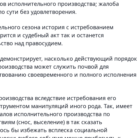
ов исполнительного производства; жалоба
о сути без удовлетворения.
ельного сезона история с истребованием
ится и судебный акт так и останется
ство над правосудием.
демонстрирует, насколько действующий порядок
роизводства может служить почвой для
ствованию своевременного и полного исполнения
оизводства вследствие истребования его
трументом манипуляций иного рода. Так, имеет
алов исполнительного производства по
ям (снос, выселение) в так сказать
лось бы избежать всплеска социальной
чески любого события можно прибегнуть к