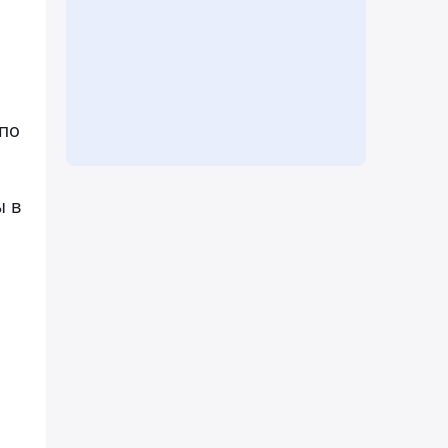
по
ы в