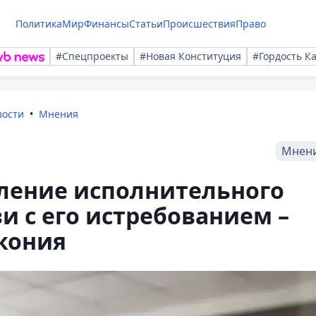
Политика
Мир
Финансы
Статьи
Происшествия
Право
#Спецпроекты
#Новая Конституция
#Гордость К
вости
Мнения
Мнен
ление исполнительного
и с его истребованием –
акония