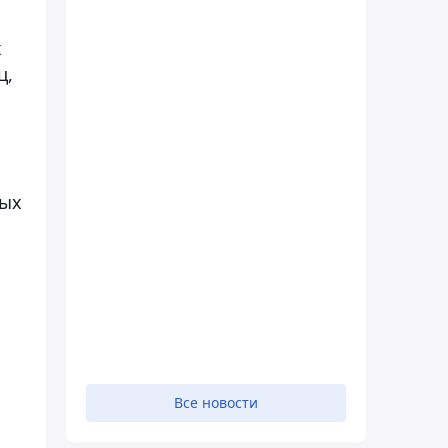
х
ц,
ных
Все новости