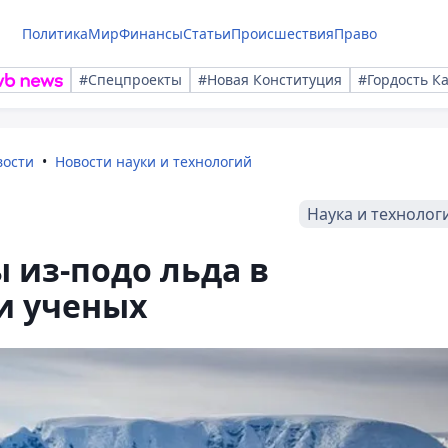
Политика
Мир
Финансы
Статьи
Происшествия
Право
#Спецпроекты
#Новая Конституция
#Гордость К
вости
Новости науки и технологий
Наука и технолог
 из-подо льда в
и ученых