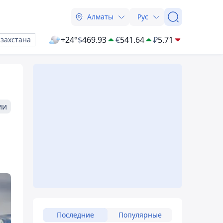
Алматы
Рус
+24°
$
469.93
€
541.64
₽
5.71
азахстана
ии
Последние
Популярные