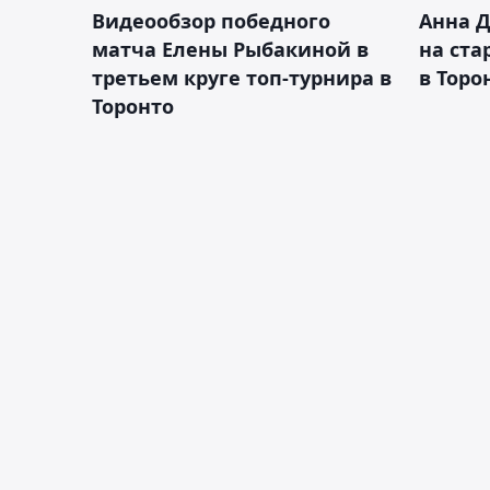
Видеообзор победного
Анна 
матча Елены Рыбакиной в
на ста
третьем круге топ-турнира в
в Торо
Торонто