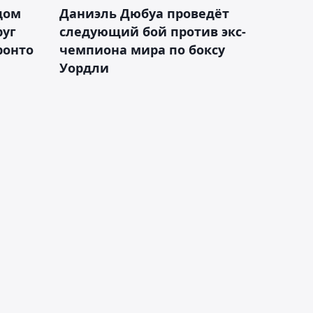
дом
Даниэль Дюбуа проведёт
руг
следующий бой против экс-
ронто
чемпиона мира по боксу
Уордли