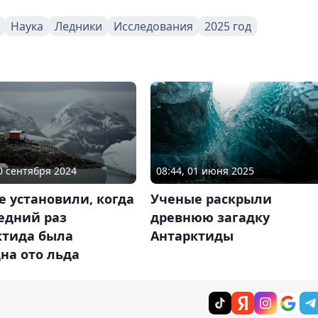
Наука
Ледники
Исследования
2025 год
10 сентября 2024
08:44, 01 июня 2025
 установили, когда
Ученые раскрыли
едний раз
древнюю загадку
ктида была
Антарктиды
на ото льда