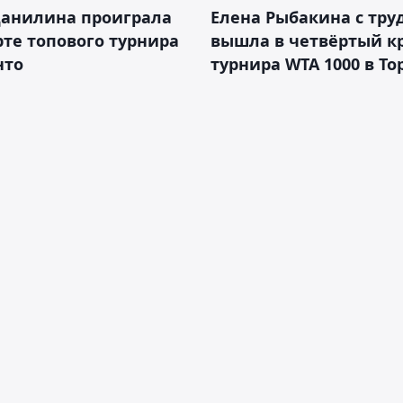
Данилина проиграла
Елена Рыбакина с тру
рте топового турнира
вышла в четвёртый к
нто
турнира WTA 1000 в То