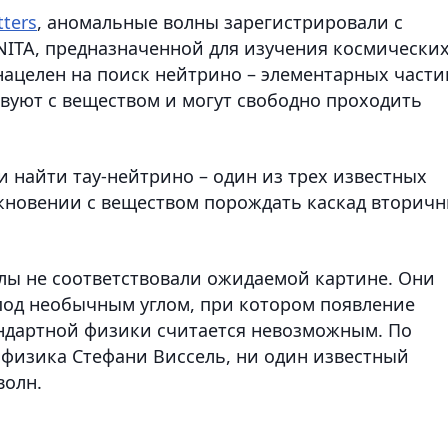
tters
, аномальные волны зарегистрировали с
ITA, предназначенной для изучения космически
нацелен на поиск нейтрино – элементарных части
вуют с веществом и могут свободно проходить
и найти тау-нейтрино – один из трех известных
кновении с веществом порождать каскад вторич
лы не соответствовали ожидаемой картине. Они
под необычным углом, при котором появление
андартной физики считается невозможным. По
офизика Стефани Виссель, ни один известный
волн.