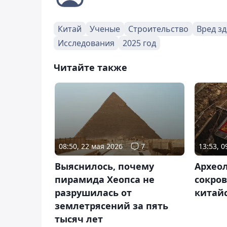
Китай
Ученые
Строительство
Вред з
Исследования
2025 год
Читайте также
08:50, 22 мая 2026
7
13:53, 
Выяснилось, почему
Архео
пирамида Хеопса не
сокро
разрушилась от
китай
землетрясений за пять
тысяч лет