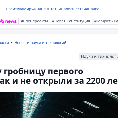
Политика
Мир
Финансы
Статьи
Происшествия
Право
#Спецпроекты
#Новая Конституция
#Гордость К
вости
Новости науки и технологий
Наука и технолог
 гробницу первого
к и не открыли за 2200 ле