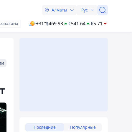
Алматы
Рус
+31°
$
469.93
€
541.64
₽
5.71
азахстана
ии
т
Последние
Популярные