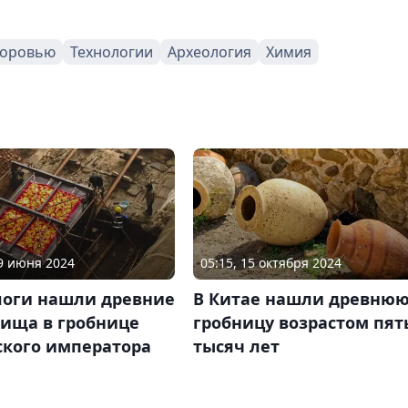
доровью
Технологии
Археология
Химия
09 июня 2024
05:15, 15 октября 2024
логи нашли древние
В Китае нашли древню
вища в гробнице
гробницу возрастом пят
ского императора
тысяч лет