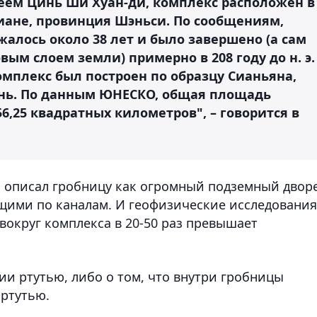
ем Цинь Ши Хуан-ди, комплекс расположен в
иане, провинция Шэньси. По сообщениям,
алось около 38 лет и было завершено (а сам
ым слоем земли) примерно в 208 году до н. э.
омплекс был построен по образцу Сианьяна,
нь. По данным ЮНЕСКО, общая площадь
6,25 квадратных километров", – говорится в
ь описал гробницу как огромный подземный двор
ущими по каналам. И геофизические исследования
вокруг комплекса в 20-50 раз превышает
ии ртутью, либо о том, что внутри гробницы
 ртутью.