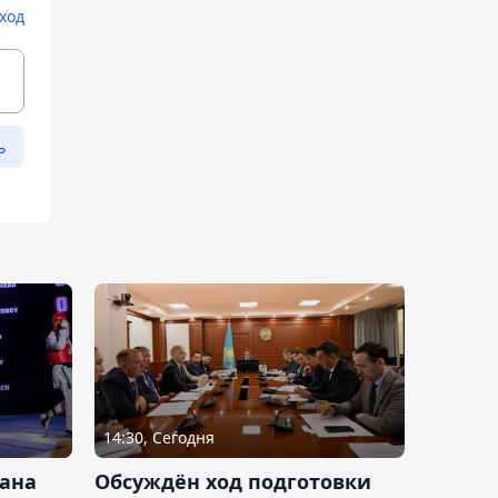
ход
ь
14:30, Сегодня
тана
Обсуждён ход подготовки