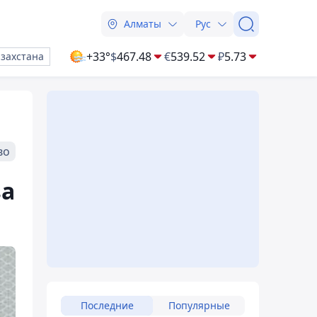
Алматы
Рус
+33°
$
467.48
€
539.52
₽
5.73
азахстана
во
за
Последние
Популярные