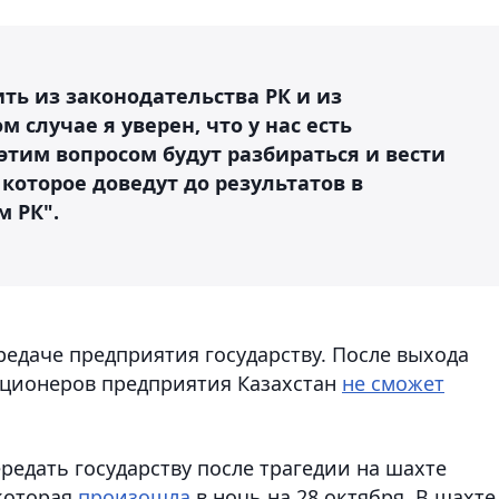
ть из законодательства РК и из
 случае я уверен, что у нас есть
этим вопросом будут разбираться и вести
которое доведут до результатов в
м РК".
редаче предприятия государству. После выхода
кционеров предприятия Казахстан
не сможет
редать государству после трагедии на шахте
 которая
произошла
в ночь на 28 октября. В шахте