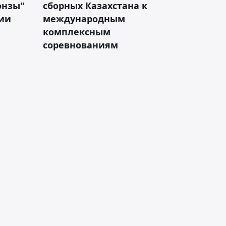
онзы"
сборных Казахстана к
зии
международным
комплексным
соревнованиям