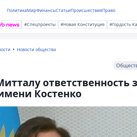
Политика
Мир
Финансы
Статьи
Происшествия
Право
#Спецпроекты
#Новая Конституция
#Гордость К
вости
Новости общества
Общест
итталу ответственность 
 имени Костенко