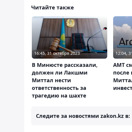
Читайте также
16:45, 31 октября 2023
12:04, 
В Минюсте рассказали,
АМТ с
должен ли Лакшми
после
Миттал нести
Миттал
ответственность за
инвес
трагедию на шахте
Следите за новостями zakon.kz в: