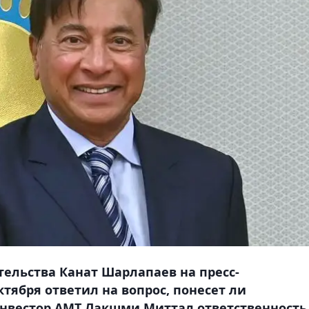
ельства Канат Шарлапаев на пресс-
тября ответил на вопрос, понесет ли
нвестор АМТ Лакшми Миттал ответственность