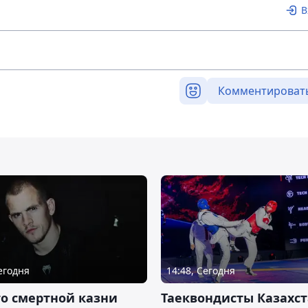
В
Комментироват
Сегодня
14:48, Сегодня
о смертной казни
Таеквондисты Казахс