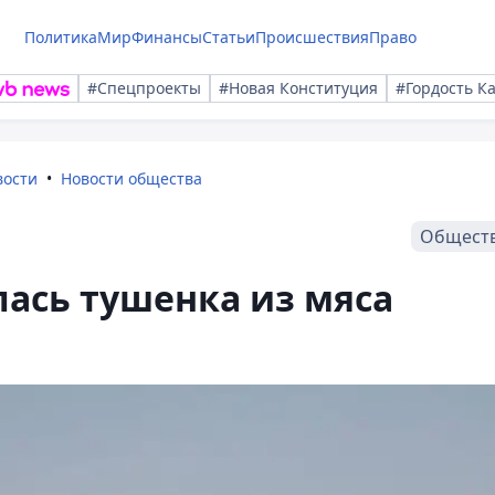
Политика
Мир
Финансы
Статьи
Происшествия
Право
#Спецпроекты
#Новая Конституция
#Гордость К
вости
Новости общества
Общест
лась тушенка из мяса