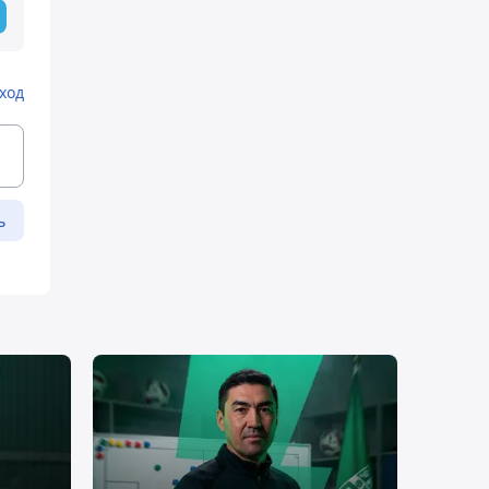
ход
ь