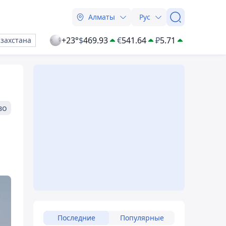
Алматы
Рус
+23°
$
469.93
€
541.64
₽
5.71
азахстана
во
Последние
Популярные