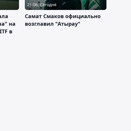
21:06, Сегодня
ала
Самат Смаков официально
а" на
возглавил "Атырау"
ITF в