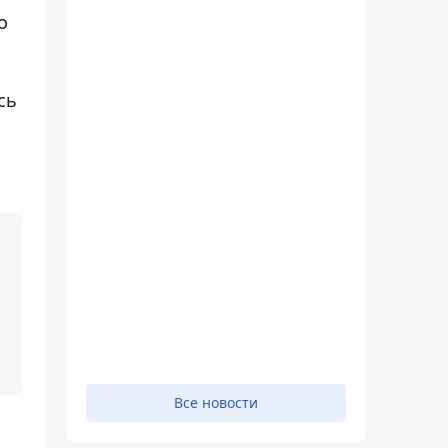
о
сь
Все новости