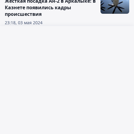
Жесткая посадка Ан-2 в Аркалыке: в
Казнете появились кадры
происшествия
23:18, 03 мая 2024
Самолет Ан-2 после взлета резко
Русский язык
потерял высоту в Аркалыке
Қазақ тілі
20:31, 03 мая 2024
5 млрд тенге выделили в
Костанайской области на
ликвидацию ущерба от паводков
15:02, 30 апреля 2024
Жители сел Костанайской области,
пострадавших от паводков,
получили ключи от новых квартир
в городе