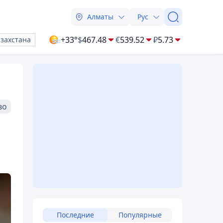
Алматы
Рус
+33°
$
467.48
€
539.52
₽
5.73
азахстана
во
Последние
Популярные