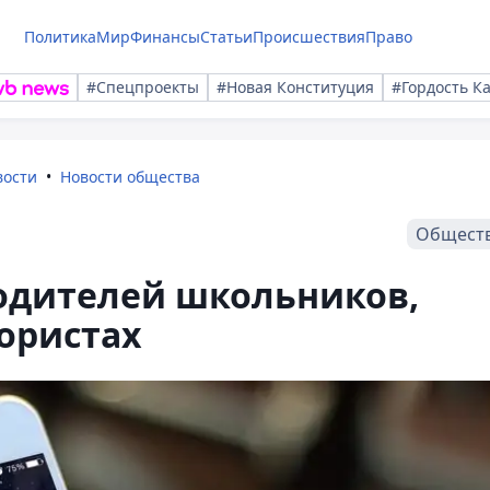
Политика
Мир
Финансы
Статьи
Происшествия
Право
#Спецпроекты
#Новая Конституция
#Гордость К
вости
Новости общества
Общест
родителей школьников,
ористах