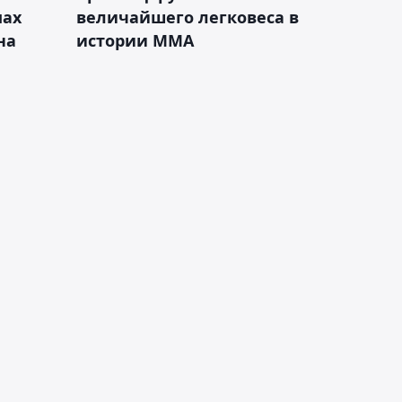
мах
величайшего легковеса в
на
истории ММА