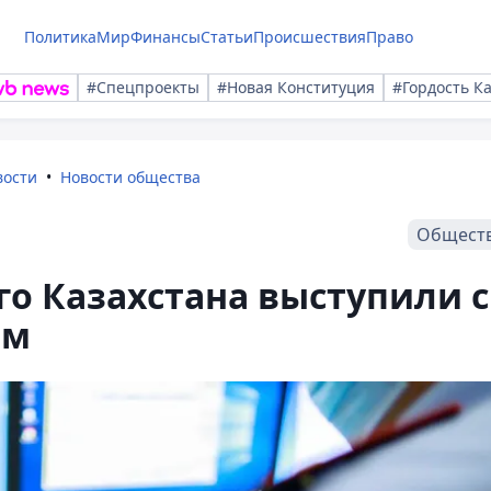
Политика
Мир
Финансы
Статьи
Происшествия
Право
#Спецпроекты
#Новая Конституция
#Гордость К
вости
Новости общества
Общест
го Казахстана выступили с
ем