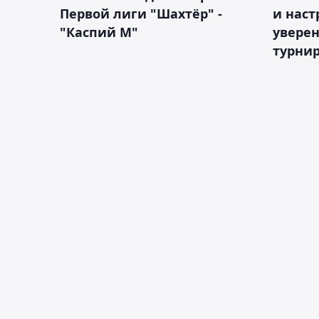
Первой лиги "Шахтёр" -
и наст
"Каспий М"
уверен
турни