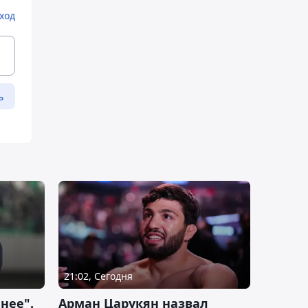
ход
ь
21:02, Сегодня
нее".
Арман Царукян назвал