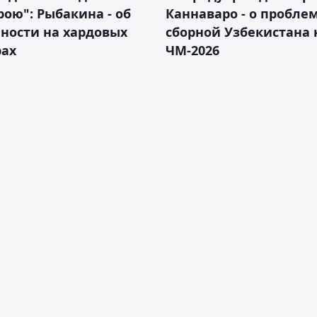
рою": Рыбакина - об
Каннаваро - о пробле
ности на хардовых
сборной Узбекистана 
рах
ЧМ-2026