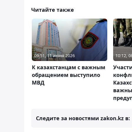
Читайте также
09:51, 11 июня 2026
10:12, 
К казахстанцам с важным
Участ
обращением выступило
конфл
МВД
Казахс
важн
преду
Следите за новостями zakon.kz в: