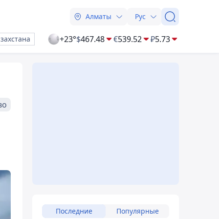
Алматы
Рус
+23°
$
467.48
€
539.52
₽
5.73
азахстана
во
Последние
Популярные