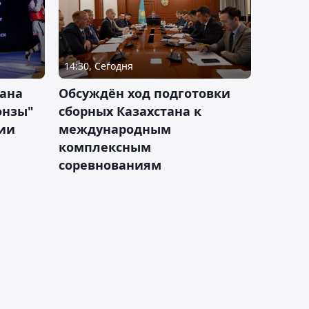
14:30, Сегодня
тана
Обсуждён ход подготовки
онзы"
сборных Казахстана к
зии
международным
комплексным
соревнованиям