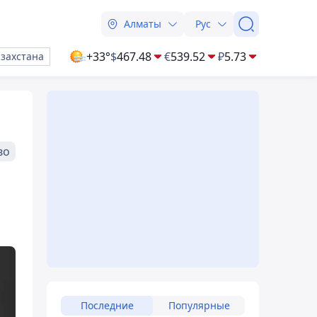
Алматы
Рус
+33°
$
467.48
€
539.52
₽
5.73
азахстана
во
Последние
Популярные