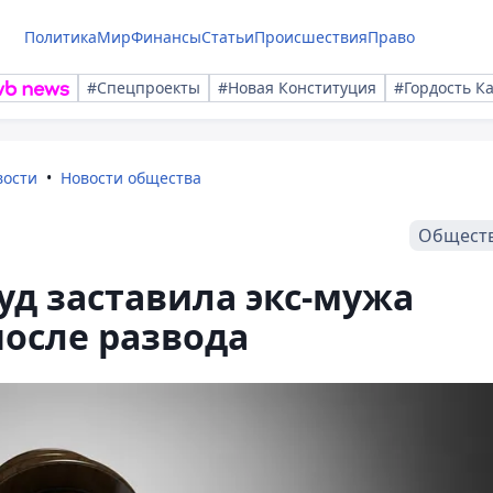
Политика
Мир
Финансы
Статьи
Происшествия
Право
#Спецпроекты
#Новая Конституция
#Гордость К
вости
Новости общества
Общест
уд заставила экс-мужа
после развода