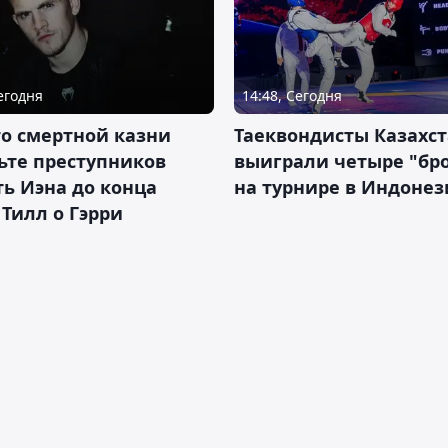
Сегодня
14:48, Сегодня
о смертной казни
Таеквондисты Казахс
ьте преступников
выиграли четыре "бр
ь Иэна до конца
на турнире в Индоне
 Тилл о Гэрри