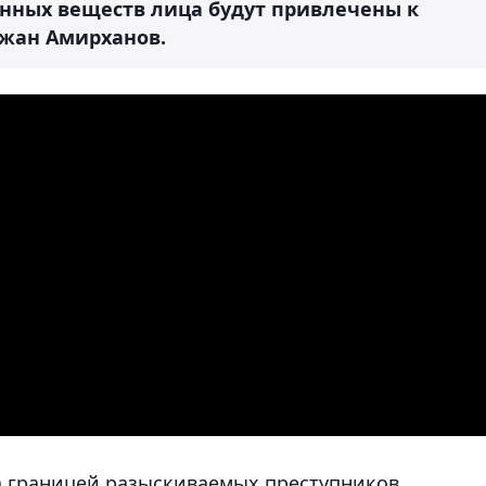
нных веществ лица будут привлечены к
тжан Амирханов.
 границей разыскиваемых преступников.