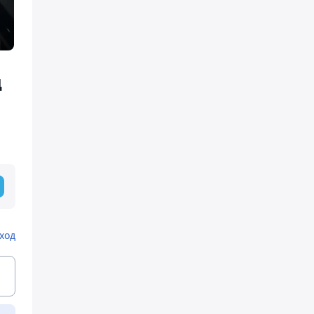
Д
ход