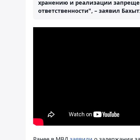
хранению и реализации запреще
ответственности", – заявил Бахы
Ранее в МВД
заявили
о задержании за