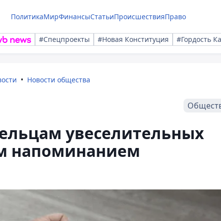
Политика
Мир
Финансы
Статьи
Происшествия
Право
#Спецпроекты
#Новая Конституция
#Гордость К
вости
Новости общества
Общест
дельцам увеселительных
ым напоминанием