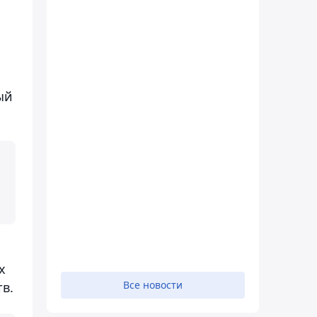
ый
х
Все новости
в.