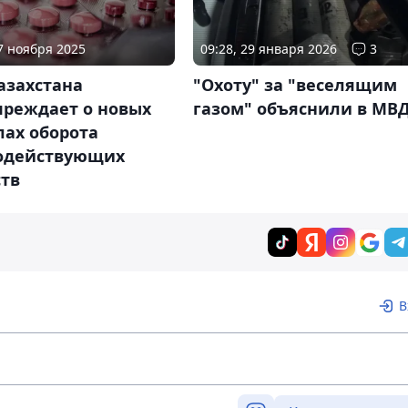
17 ноября 2025
09:28, 29 января 2026
3
азахстана
"Охоту" за "веселящим
преждает о новых
газом" объяснили в МВ
лах оборота
одействующих
ств
В