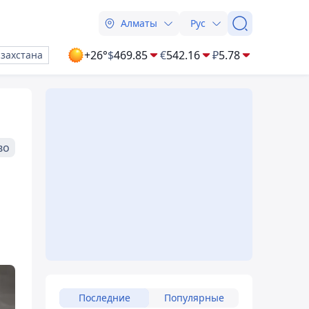
Алматы
Рус
+26°
$
469.85
€
542.16
₽
5.78
азахстана
во
Последние
Популярные