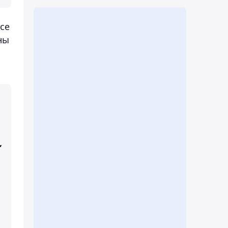
се
ны
,