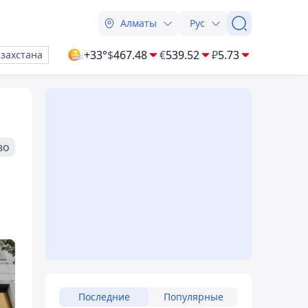
Алматы
Рус
+33°
$
467.48
€
539.52
₽
5.73
азахстана
во
Последние
Популярные