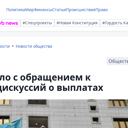
Политика
Мир
Финансы
Статьи
Происшествия
Право
#Спецпроекты
#Новая Конституция
#Гордость К
вости
Новости общества
Общест
ло с обращением к
дискуссий о выплатах