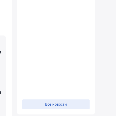
з
ы
Все новости