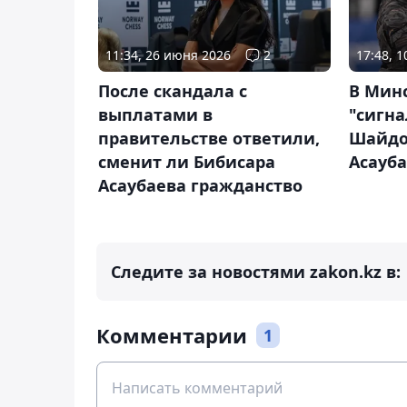
11:34, 26 июня 2026
2
17:48, 
После скандала с
В Мин
выплатами в
"сигна
правительстве ответили,
Шайдо
сменит ли Бибисара
Асауб
Асаубаева гражданство
Следите за новостями zakon.kz в:
Комментарии
1