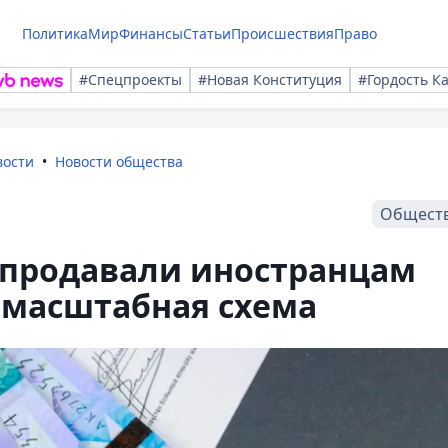
Политика
Мир
Финансы
Статьи
Происшествия
Право
#Спецпроекты
#Новая Конституция
#Гордость К
вости
Новости общества
Общест
 продавали иностранцам
 масштабная схема