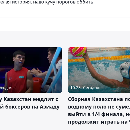
целая история, надо кучу порогов оббить
Сегодня
10:28, Сегодня
 Казахстан медлит с
Сборная Казахстана п
й боксёров на Азиаду
водному поло не суме
выйти в 1/4 финала, н
продолжит играть на