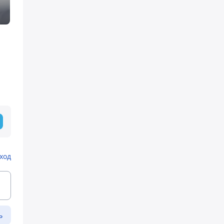
ход
ь