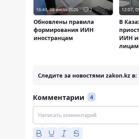
16:43, 08 июля 2026
2
12:07, 
Обновлены правила
В Каза
формирования ИИН
приос
иностранцам
ИИН и
лицам
Следите за новостями zakon.kz в:
Комментарии
4