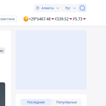
Алматы
Рус
+29°
$
467.48
€
539.52
₽
5.73
азахстана
во
Последние
Популярные