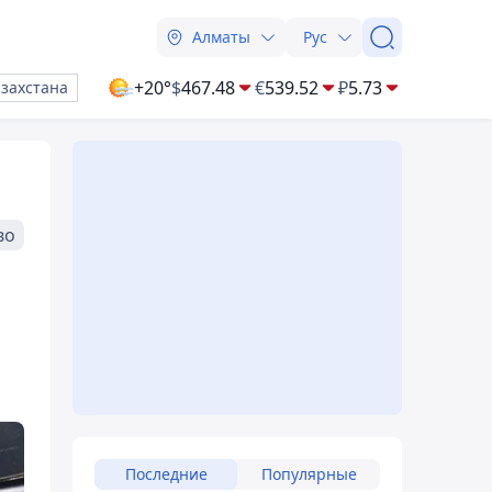
Алматы
Рус
+20°
$
467.48
€
539.52
₽
5.73
азахстана
во
Последние
Популярные