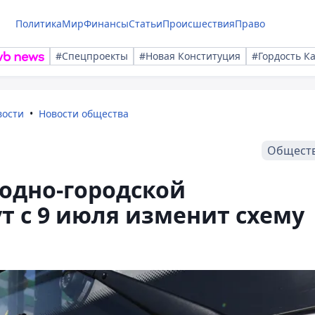
Политика
Мир
Финансы
Статьи
Происшествия
Право
#Спецпроекты
#Новая Конституция
#Гордость К
вости
Новости общества
Общест
одно-городской
 с 9 июля изменит схему
ы