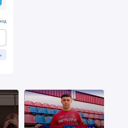
ход
ь