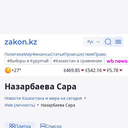
Рус
Политика
Мир
Финансы
Статьи
Происшествия
Право
#Выборы в Курултай
#Казахстан в сравнении
+27°
$
469.85
€
542.16
₽
5.78
Назарбаева Сара
Новости Казахстана и мира на сегодня
Имя (личность)
Назарбаева Сара
Плитка
Список