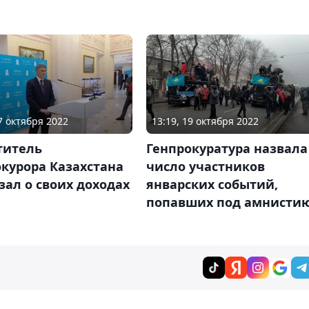
27 октября 2022
13:19, 19 октября 2022
титель
Генпрокуратура назвала
курора Казахстана
число участников
зал о своих доходах
январских событий,
попавших под амнисти