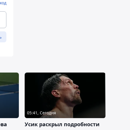
ход
ь
05:41, Сегодня
ова
Усик раскрыл подробности