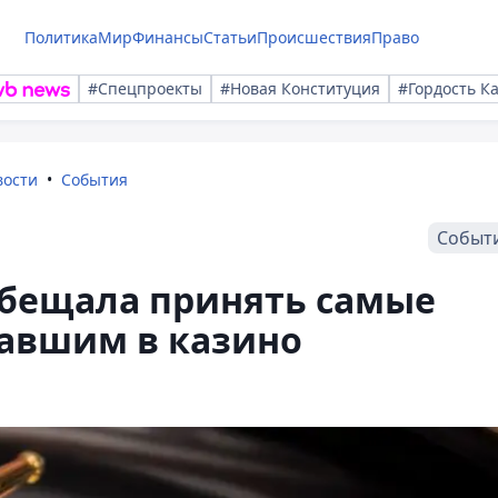
Политика
Мир
Финансы
Статьи
Происшествия
Право
#Спецпроекты
#Новая Конституция
#Гордость К
вости
События
Событ
обещала принять самые
равшим в казино