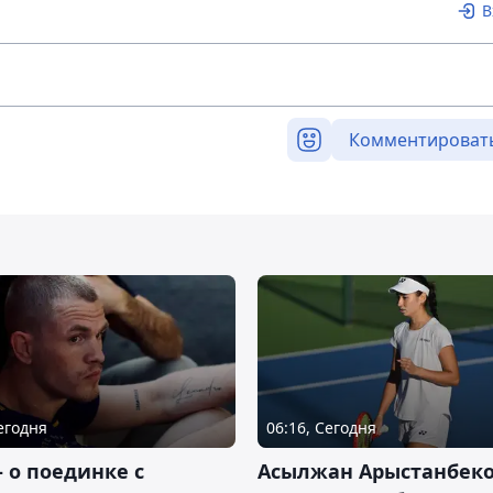
В
Комментироват
Сегодня
06:16, Сегодня
– о поединке с
Асылжан Арыстанбек