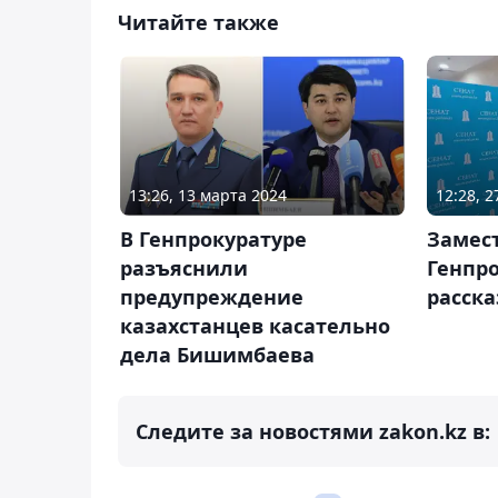
Читайте также
13:26, 13 марта 2024
12:28, 
В Генпрокуратуре
Замес
разъяснили
Генпро
предупреждение
расска
казахстанцев касательно
дела Бишимбаева
Следите за новостями zakon.kz в: