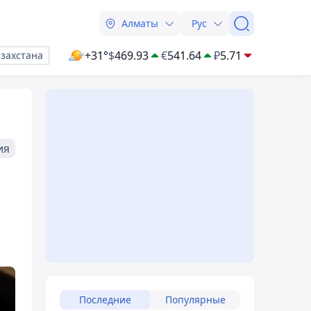
Алматы
Рус
+31°
$
469.93
€
541.64
₽
5.71
азахстана
ия
Последние
Популярные