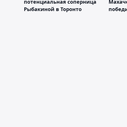
потенциальная соперница
Махаче
Рыбакиной в Торонто
побед