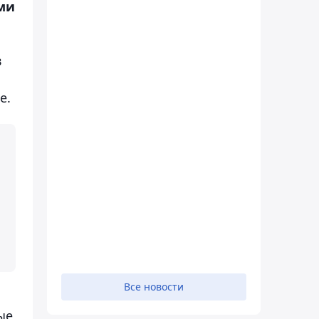
ми
в
е.
Все новости
ые