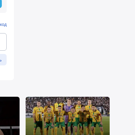
ход
ь