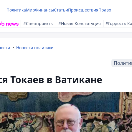
Политика
Мир
Финансы
Статьи
Происшествия
Право
#Спецпроекты
#Новая Конституция
#Гордость К
вости
Новости политики
Полити
ся Токаев в Ватикане