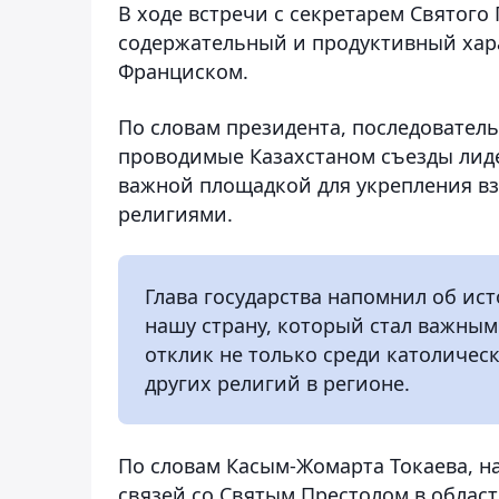
В ходе встречи с секретарем Святог
содержательный и продуктивный хар
Франциском.
По словам президента, последователь
проводимые Казахстаном съезды лид
важной площадкой для укрепления в
религиями.
Глава государства напомнил об ис
нашу страну, который стал важны
отклик не только среди католичес
других религий в регионе.
По словам Касым-Жомарта Токаева, н
связей со Святым Престолом в облас