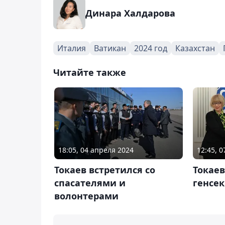
Динара Халдарова
Италия
Ватикан
2024 год
Казахстан
Читайте также
18:05, 04 апреля 2024
12:45, 
Токаев встретился со
Токаев
спасателями и
генсе
волонтерами