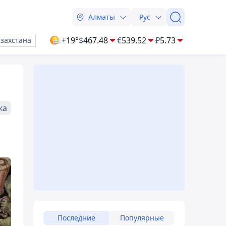
Алматы
Рус
+19°
$
467.48
€
539.52
₽
5.73
азахстана
ка
Последние
Популярные