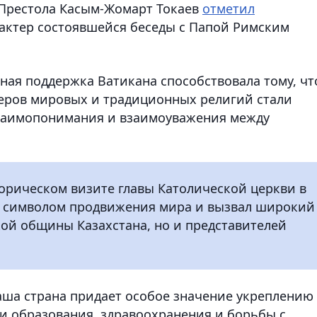
о Престола Касым-Жомарт Токаев
отметил
актер состоявшейся беседы с Папой Римским
ная поддержка Ватикана способствовала тому, чт
еров мировых и традиционных религий стали
заимопонимания и взаимоуважения между
торическом визите главы Католической церкви в
м символом продвижения мира и вызвал широкий
кой общины Казахстана, но и представителей
аша страна придает особое значение укреплению
ти образования, здравоохранения и борьбы с