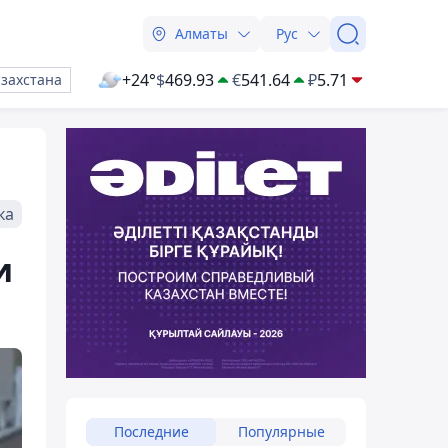
Алматы
Рус
+24°
$
469.93
€
541.64
₽
5.71
азахстана
ка
и
Последние
Популярные