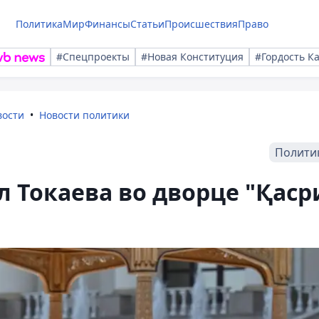
Политика
Мир
Финансы
Статьи
Происшествия
Право
#Спецпроекты
#Новая Конституция
#Гордость К
вости
Новости политики
Полити
л Токаева во дворце "Қаср