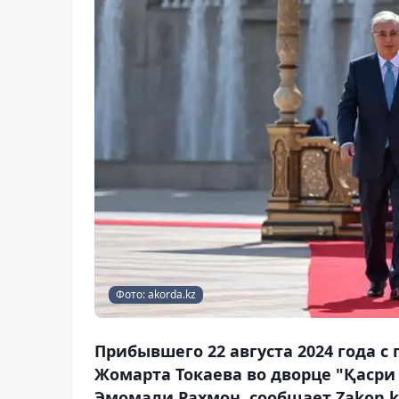
Фото: akorda.kz
Прибывшего 22 августа 2024 года 
Жомарта Токаева во дворце "Қасри
Эмомали Рахмон, сообщает Zakon.k