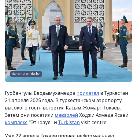
Фото: akorda.kz
Гурбангулы Бердымухамедов
прилетел
в Туркестан
21 апреля 2025 года. В туркестанском аэропорту
высокого гостя встретил Касым-Жомарт Токаев.
Затем они посетили
мавзолей
Ходжи Ахмеда Ясави,
комплекс
"Этноаул" и
Turkistan
visit centre.
Уже 22 апреля Токаев провел неформальную