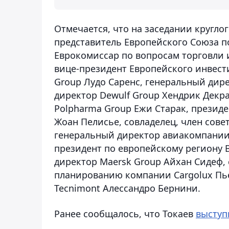
Отмечается, что на заседании кругло
представитель Европейского Союза п
Еврокомиссар по вопросам торговли
вице-президент Европейского инвест
Group Лудо Саренс, генеральный дир
директор Dewulf Group Хендрик Декр
Polpharma Group Ежи Старaк, президе
Жоан Пелисье, совладелец, член сове
генеральный директор авиакомпании L
президент по европейскому региону B
директор Maersk Group Айхан Сидеф,
планированию компании Cargolux Пье
Tecnimont Алессандро Бернини.
Ранее сообщалось, что Токаев
выступ