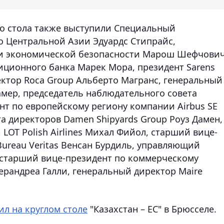
го стола также выступили Специальный
о Центральной Азии Эдуардс Стипрайс,
 и экономической безопасности Марош Шефчович
иционного банка Марек Мора, президент Sarens
ектор Roca Group Альберто Магранс, генеральный
амер, председатель наблюдательного совета
нт по европейскому региону компании Airbus SE
та директоров Damen Shipyards Group Роуз Дамен,
OT Polish Airlines Михал Фийол, старший вице-
ureau Veritas Венсан Бурдиль, управляющий
 старший вице-президент по коммерческому
рандреа Галли, генеральный директор Maire
ил на круглом столе
"Казахстан – ЕС" в Брюсселе.