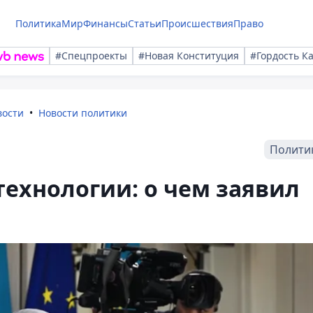
Политика
Мир
Финансы
Статьи
Происшествия
Право
#Спецпроекты
#Новая Конституция
#Гордость К
вости
Новости политики
Полити
технологии: о чем заявил