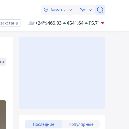
Алматы
Рус
+24°
$
469.93
€
541.64
₽
5.71
азахстана
ка
Последние
Популярные