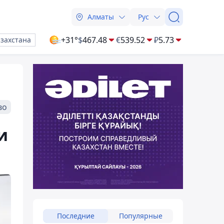
Алматы
Рус
+31°
$
467.48
€
539.52
₽
5.73
азахстана
во
и
Последние
Популярные