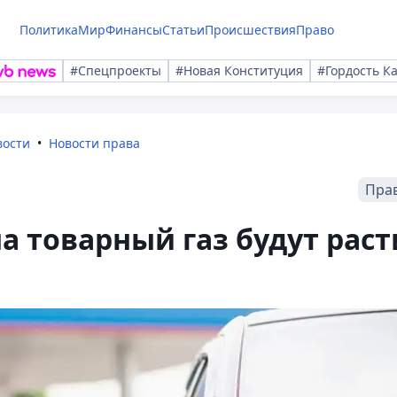
Политика
Мир
Финансы
Статьи
Происшествия
Право
#Спецпроекты
#Новая Конституция
#Гордость К
вости
Новости права
Пра
а товарный газ будут раст