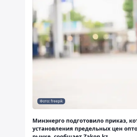
Фото: freepik
Минэнерго подготовило приказ, ко
установления предельных цен опто
рынке, сообщает Zakon.kz.