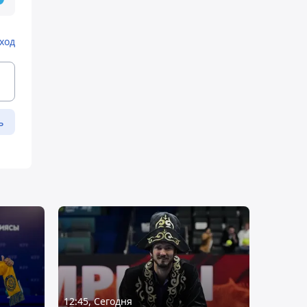
ход
ь
12:45, Сегодня