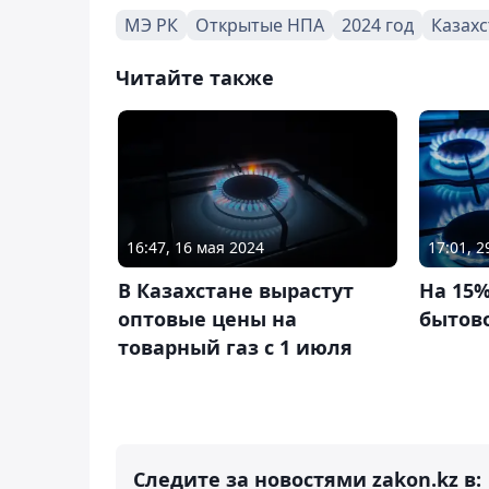
МЭ РК
Открытые НПА
2024 год
Казахс
Читайте также
16:47, 16 мая 2024
17:01, 
В Казахстане вырастут
На 15
оптовые цены на
бытово
товарный газ с 1 июля
Следите за новостями zakon.kz в: