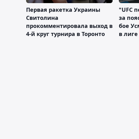
Первая ракетка Украины
"UFC п
Свитолина
за поя
прокомментировала выход в
бое У
4-й круг турнира в Торонто
в лиге