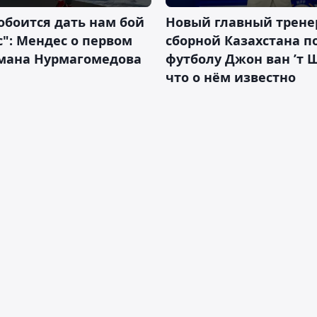
обоится дать нам бой
Новый главный трене
с": Мендес о первом
сборной Казахстана п
смана Нурмагомедова
футболу Джон ван ’т 
что о нём известно