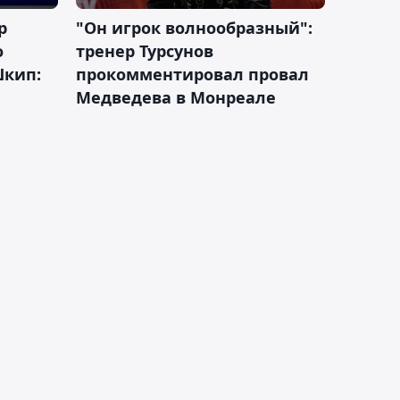
р
"Он игрок волнообразный":
о
тренер Турсунов
Шкип:
прокомментировал провал
Медведева в Монреале