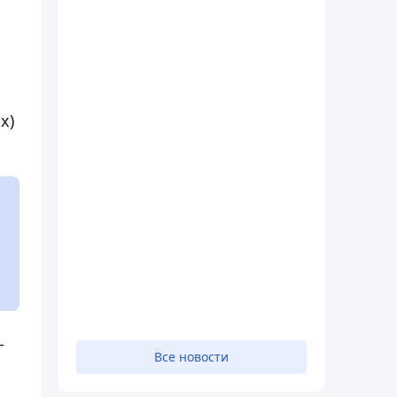
х)
–
Все новости