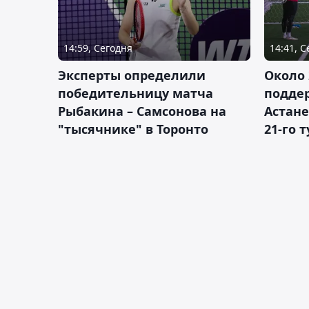
14:59, Сегодня
14:41, 
Эксперты определили
Около 
победительницу матча
подде
Рыбакина – Самсонова на
Астане
"тысячнике" в Торонто
21-го 