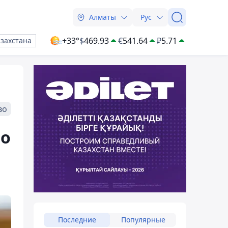
Алматы
Рус
+33°
$
469.93
€
541.64
₽
5.71
азахстана
во
 о
Последние
Популярные