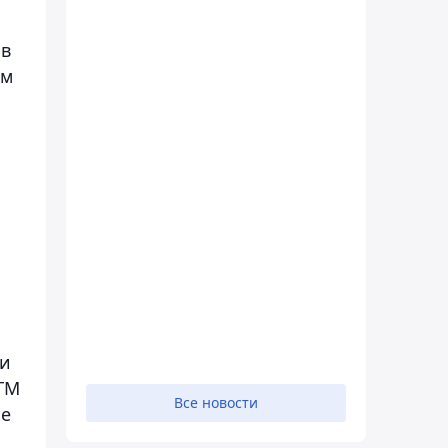
 в
ом
 и
 ГМ
Все новости
ие