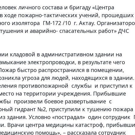
ловек личного состава и бригаду «Центра
в ходе пожарно-тактических учений, прошедших
ого изолятора ГМ-172 /10 г. Актау. Организатор
тушения и аварийно- спасательных работ» ДЧС
нии кладовой в административном здании на
амыкание электропроводки, в результате чего
Пожар быстро распространился в помещении,
зникла угроза для людей, находящихся в здании.
еления противопожарной службы и приступил к
 место на территории учреждения. Прибывшие
жбы произвели боевое развертывание с
рный гидрант №2, приступили к тушению пожара
из здания. Условно «пострадал» один сотрудник
ни. Врачи центра медицины катастроф, прибывш
медицинскую помощь», – рассказала сотрудник