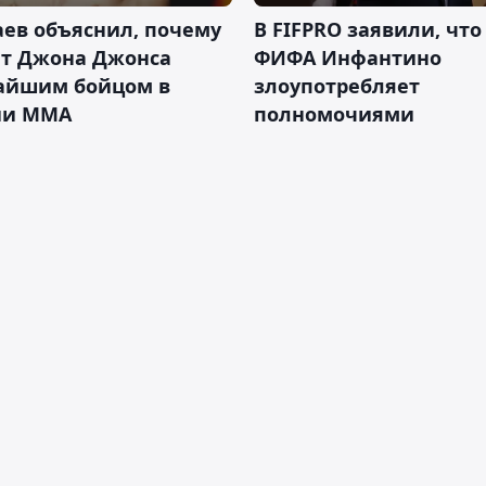
ев объяснил, почему
В FIFPRO заявили, что
ет Джона Джонса
ФИФА Инфантино
айшим бойцом в
злоупотребляет
ии ММА
полномочиями