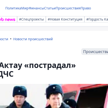
Политика
Мир
Финансы
Статьи
Происшествия
Право
#Спецпроекты
#Новая Конституция
#Гордость К
вости
Новости происшествий
Происшеств
Актау «пострадал»
 ДЧС