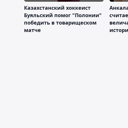
Казахстанский хоккеист
Анкала
Буяльский помог "Полонии"
счита
победить в товарищеском
велич
матче
истор