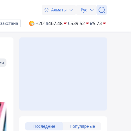
Алматы
Рус
+20°
$
467.48
€
539.52
₽
5.73
азахстана
ия
Последние
Популярные