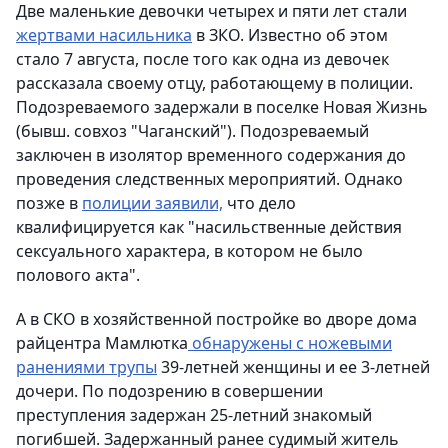
Две маленькие девочки четырех и пяти лет стали
жертвами насильника
в ЗКО. Известно об этом
стало 7 августа, после того как одна из девочек
рассказала своему отцу, работающему в полиции.
Подозреваемого задержали в поселке Новая Жизнь
(бывш. совхоз "Чаганский"). Подозреваемый
заключен в изолятор временного содержания до
проведения следственных мероприятий. Однако
позже в
полиции заявили,
что дело
квалифицируется как "насильственные действия
сексуального характера, в котором не было
полового акта".
А в СКО в хозяйственной постройке во дворе дома
райцентра Мамлютка
обнаружены с ножевыми
ранениями трупы
39-летней женщины и ее 3-летней
дочери. По подозрению в совершении
преступления задержан 25-летний знакомый
погибшей. Задержанный ранее судимый житель