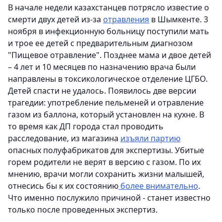
В начале недели казахстанцев потрясло известие о
смерти двух детей из-за
отравления
в Шымкенте. 3
ноября в инфекционную больницу поступили мать
и трое ее детей с предварительным диагнозом
"Пищевое отравление". Позднее мама и двое детей
– 4 лет и 10 месяцев по назначению врача были
направлены в токсикологическое отделение ЦГБО.
Детей спасти не удалось. Появилось две версии
трагедии: употребление пельменей и отравление
газом из баллона, который установлен на кухне. В
то время как ДП города стал проводить
расследование, из магазина
изъяли партию
опасных полуфабрикатов для экспертизы. Убитые
горем родители не верят в версию с газом. По их
мнению, врачи могли сохранить жизни малышей,
отнесись бы к их состоянию
более внимательно
.
Что именно послужило причиной - станет известно
только после проведенных экспертиз.