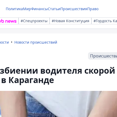
Политика
Мир
Финансы
Статьи
Происшествия
Право
#Спецпроекты
#Новая Конституция
#Гордость К
вости
Новости происшествий
Происшеств
избиении водителя скорой
в Караганде