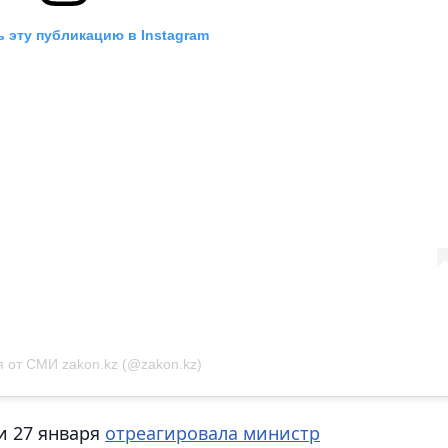
 эту публикацию в Instagram
 от СМИ zakon.kz (@zakon.kz)
и 27 января
отреагировала министр