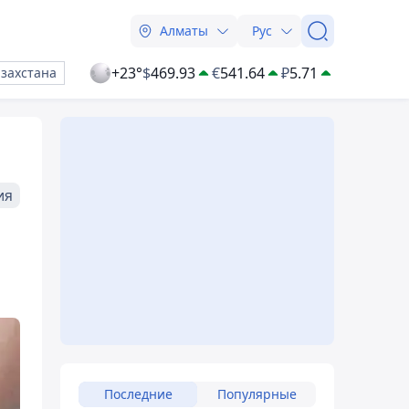
Алматы
Рус
+23°
$
469.93
€
541.64
₽
5.71
азахстана
ия
Последние
Популярные