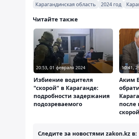
Карагандинская область
2024 год
Кара
Читайте также
20:53, 01 февраля 2024
10:41, 
Избиение водителя
Аким 
"скорой" в Караганде:
обрат
подробности задержания
Караг
подозреваемого
после
скоро
Следите за новостями zakon.kz в: