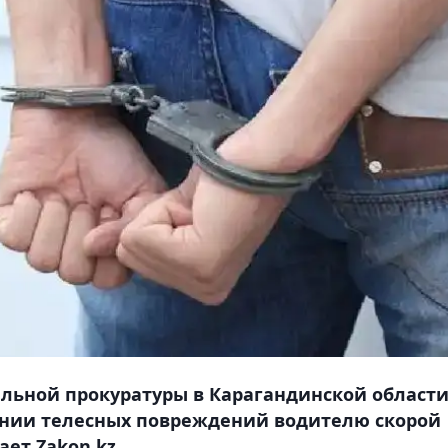
альной прокуратуры в Карагандинской област
нии телесных повреждений водителю скорой
ет Zakon.kz.