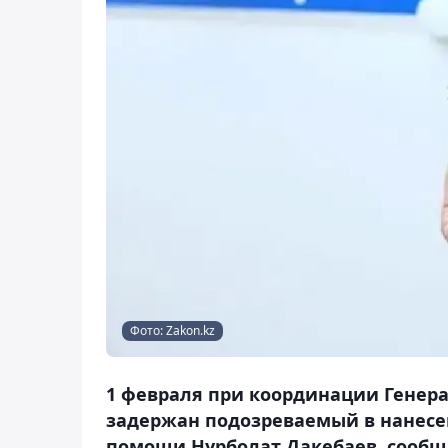
Фото: Zakon.kz
1 февраля при координации Генер
задержан подозреваемый в нанесе
помощи Нурболат Дакебаев, сообща