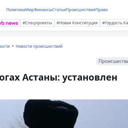
Политика
Мир
Финансы
Статьи
Происшествия
Право
#Спецпроекты
#Новая Конституция
#Гордость К
вости
Новости происшествий
Происшеств
огах Астаны: установлен