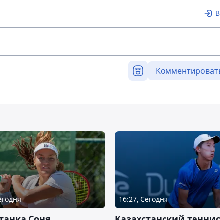
В
Комментироват
Сегодня
16:27, Сегодня
танка Соня
Казахстанский теннис