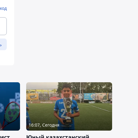
ход
ь
16:07, Сегодня
ист
Юный казахстанский