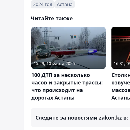
2024 год
Астана
Читайте также
15:29, 10 марта 2025
16:31, 
100 ДТП за несколько
Столкн
часов и закрытые трассы:
озвуч
что происходит на
массов
дорогах Астаны
Астан
Следите за новостями zakon.kz в: