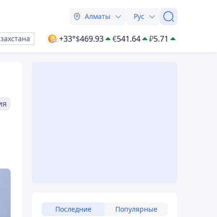
Алматы
Рус
+33°
$
469.93
€
541.64
₽
5.71
азахстана
ия
Последние
Популярные