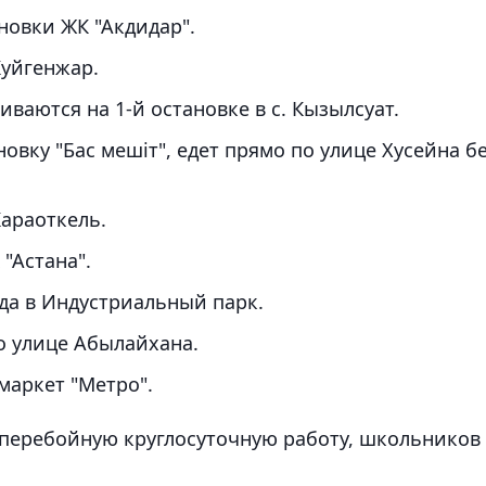
новки ЖК "Акдидар".
Куйгенжар.
ваются на 1-й остановке в с. Кызылсуат.
овку "Бас мешіт", едет прямо по улице Хусейна б
Караоткель.
"Астана".
да в Индустриальный парк.
о улице Абылайхана.
маркет "Метро".
перебойную круглосуточную работу, школьников