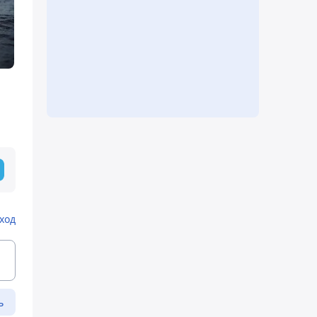
ход
ь