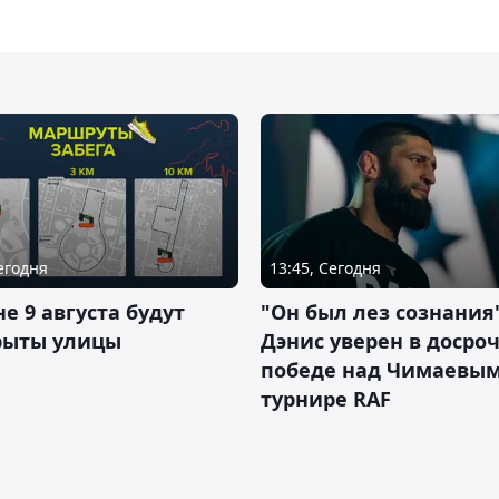
Сегодня
13:45, Сегодня
не 9 августа будут
"Он был лез сознания"
рыты улицы
Дэнис уверен в досро
победе над Чимаевым
турнире RAF