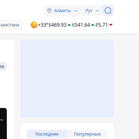
Алматы
Рус
+33°
$
469.93
€
541.64
₽
5.71
азахстана
ия
Последние
Популярные