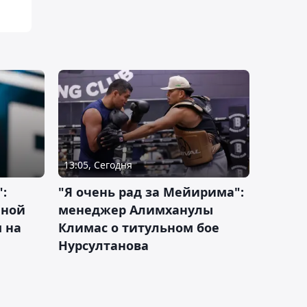
13:05, Сегодня
:
"Я очень рад за Мейирима":
чной
менеджер Алимханулы
 на
Климас о титульном бое
Нурсултанова