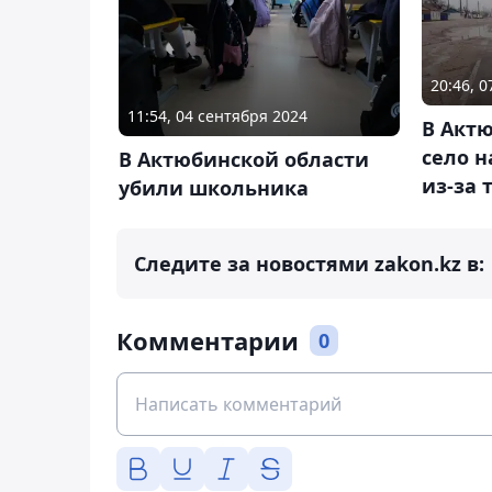
20:46, 
11:54, 04 сентября 2024
В Акт
село н
В Актюбинской области
из-за 
убили школьника
Следите за новостями zakon.kz в:
Комментарии
0