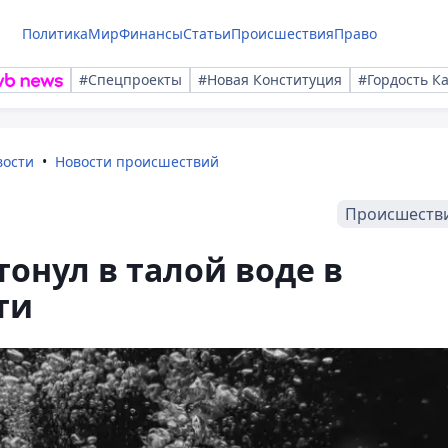
Политика
Мир
Финансы
Статьи
Происшествия
Право
#Спецпроекты
#Новая Конституция
#Гордость К
вости
Новости происшествий
Происшеств
тонул в талой воде в
ти