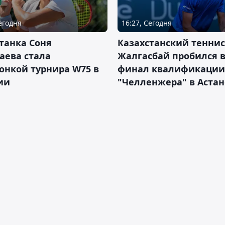
Сегодня
16:27, Сегодня
танка Соня
Казахстанский теннис
аева стала
Жалгасбай пробился 
онкой турнира W75 в
финал квалификации
ии
"Челленжера" в Астан