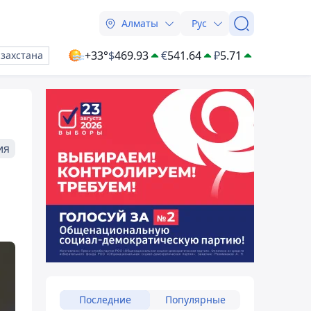
Алматы
Рус
+33°
$
469.93
€
541.64
₽
5.71
азахстана
ия
Последние
Популярные