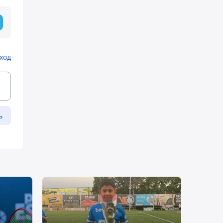
ход
ь