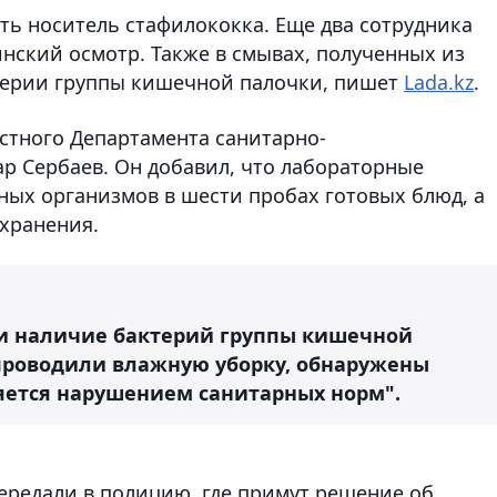
ть носитель стафилококка. Еще два сотрудника
ский осмотр. Также в смывах, полученных из
терии группы кишечной палочки, пишет
Lada.kz
.
астного Департамента санитарно-
р Сербаев. Он добавил, что лабораторные
ных организмов в шести пробах готовых блюд, а
 хранения.
ли наличие бактерий группы кишечной
 проводили влажную уборку, обнаружены
ляется нарушением санитарных норм".
передали в полицию, где примут решение об