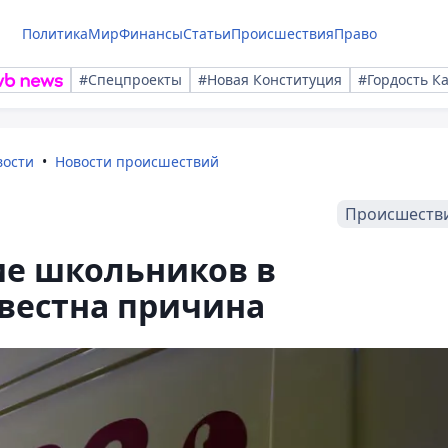
Политика
Мир
Финансы
Статьи
Происшествия
Право
#Спецпроекты
#Новая Конституция
#Гордость К
вости
Новости происшествий
Происшеств
ие школьников в
звестна причина