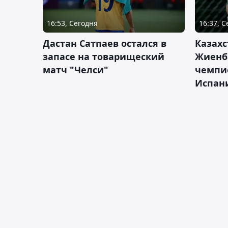
16:53, Сегодня
16:37, 
Дастан Сатпаев остался в
Казахс
запасе на товарищеский
Жиенб
матч "Челси"
чемпи
Испан