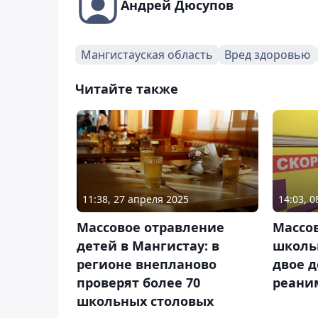
Андрей Дюсупов
Мангистауская область
Вред здоровью
Читайте также
11:38, 27 апреля 2025
14:03, 
Массовое отравление
Массо
детей в Мангистау: в
школь
регионе внепланово
двое д
проверят более 70
реани
школьных столовых