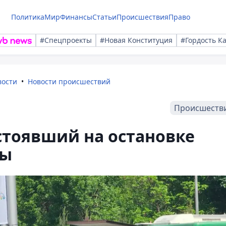
Политика
Мир
Финансы
Статьи
Происшествия
Право
#Спецпроекты
#Новая Конституция
#Гордость К
вости
Новости происшествий
Происшеств
 стоявший на остановке
ты