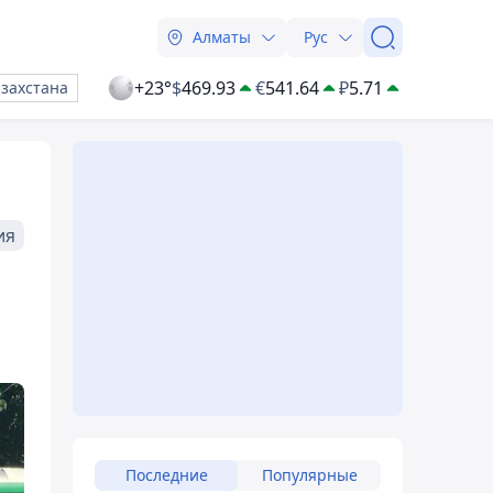
Алматы
Рус
+23°
$
469.93
€
541.64
₽
5.71
азахстана
ия
Последние
Популярные