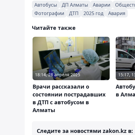
Автобусы
ДП Алматы
Аварии
Общест
Фотографии
ДТП
2025 год
Авария
Читайте также
18:14, 28 апреля 2025
15:17, 
Врачи рассказали о
Автобу
состоянии пострадавших
в Алм
в ДТП с автобусом в
Алматы
Следите за новостями zakon.kz в: