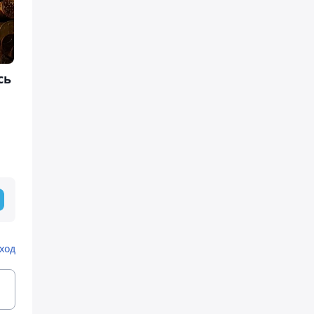
сь
ход