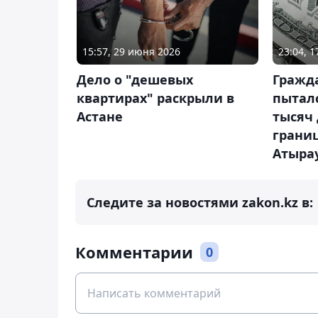
15:57, 29 июня 2026
23:04, 
Дело о "дешевых
Гражд
квартирах" раскрыли в
пыталс
Астане
тысяч 
границ
Атыра
Следите за новостями zakon.kz в:
Комментарии
0