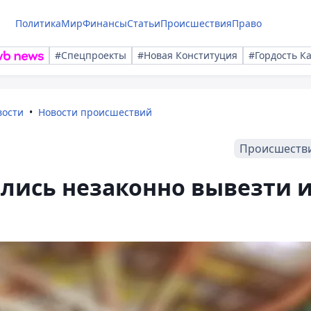
Политика
Мир
Финансы
Статьи
Происшествия
Право
#Спецпроекты
#Новая Конституция
#Гордость К
вости
Новости происшествий
Происшеств
ались незаконно вывезти 