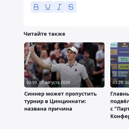
Читайте также
03:59, 07 августа 2026
03:28, 0
Синнер может пропустить
Главны
турнир в Цинциннати:
подвёл
названа причина
с "Пар
Конфе