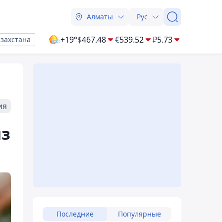
Алматы
Рус
+19°
$
467.48
€
539.52
₽
5.73
азахстана
ия
из
Последние
Популярные