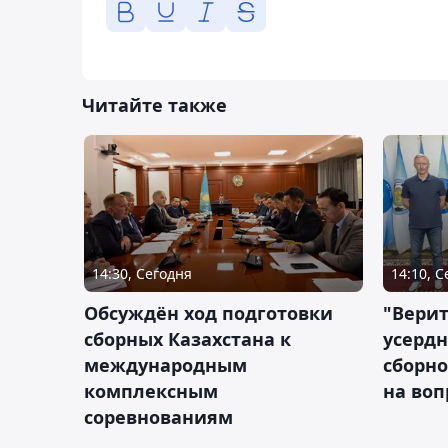
Читайте также
14:30, Сегодня
14:10, 
Обсуждён ход подготовки
"Верит
сборных Казахстана к
усердн
международным
сборно
комплексным
на во
соревнованиям