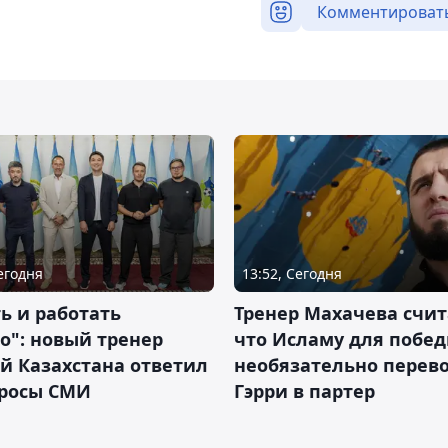
Комментироват
Сегодня
13:52, Сегодня
ь и работать
Тренер Махачева счит
о": новый тренер
что Исламу для побе
й Казахстана ответил
необязательно перев
просы СМИ
Гэрри в партер