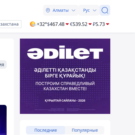
Алматы
Рус
+32°
$
467.48
€
539.52
₽
5.73
азахстана
ия
Последние
Популярные