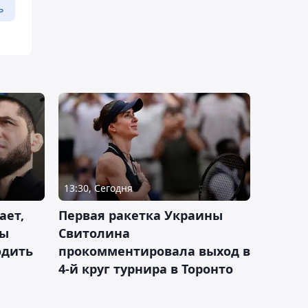
ь
13:30, Сегодня
ает,
Первая ракетка Украины
ды
Свитолина
одить
прокомментировала выход в
4-й круг турнира в Торонто