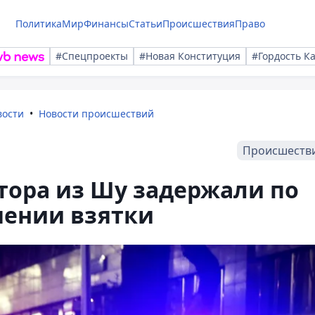
Политика
Мир
Финансы
Статьи
Происшествия
Право
#Спецпроекты
#Новая Конституция
#Гордость К
вости
Новости происшествий
Происшеств
тора из Шу задержали по
чении взятки