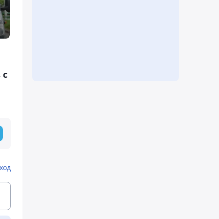
 с
ход